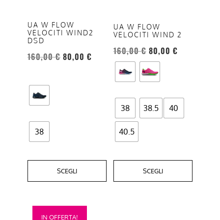
Le
Le
opzioni
opzioni
UA W FLOW
UA W FLOW
VELOCITI WIND2
VELOCITI WIND 2
possono
possono
DSD
essere
essere
160,00
€
80,00
€
160,00
€
80,00
€
scelte
scelte
nella
nella
pagina
pagina
del
del
38
38.5
40
prodotto
prodotto
38
40.5
SCEGLI
SCEGLI
Questo
IN OFFERTA!
prodotto