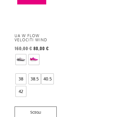
ha
più
varianti.
Le
opzioni
UA W FLOW
VELOCITI WIND
possono
essere
160,00
€
80,00
€
scelte
nella
pagina
del
38
38.5
40.5
prodotto
42
SCEGLI