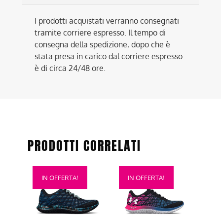
I prodotti acquistati verranno consegnati
tramite corriere espresso. Il tempo di
consegna della spedizione, dopo che è
stata presa in carico dal corriere espresso
è di circa 24/48 ore.
PRODOTTI CORRELATI
Questo
Questo
IN OFFERTA!
IN OFFERTA!
prodotto
prodotto
ha
ha
più
più
varianti.
varianti.