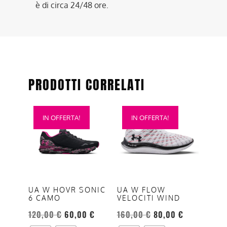
è di circa 24/48 ore.
PRODOTTI CORRELATI
Questo
Questo
IN OFFERTA!
IN OFFERTA!
prodotto
prodotto
ha
ha
più
più
varianti.
varianti.
Le
Le
opzioni
opzioni
UA W HOVR SONIC
UA W FLOW
6 CAMO
VELOCITI WIND
possono
possono
essere
essere
120,00
€
60,00
€
160,00
€
80,00
€
scelte
scelte