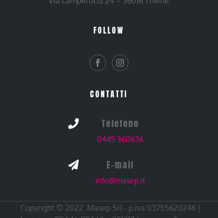
Via Lampertico, 24 – 36016 Thiene
FOLLOW
CONTATTI
Telefono

0445 360636
E-mail

info@masep.it
Copyright © 2022. Masep Srl - p.iva 03755620246 |