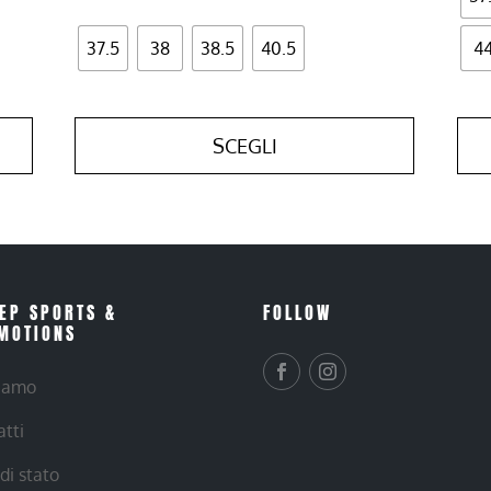
37.5
38
38.5
40.5
4
SCEGLI
EP SPORTS &
FOLLOW
MOTIONS
siamo
atti
 di stato