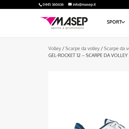
0445 360636
info@masep.it
SPORT
Volley
/
Scarpe da volley
/
Scarpe da v
GEL-ROCKET 12 – SCARPE DA VOLLEY