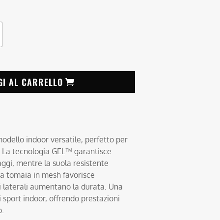
GI AL CARRELLO
odello indoor versatile, perfetto per
à. La tecnologia GEL™ garantisce
ggi, mentre la suola resistente
 La tomaia in mesh favorisce
rzi laterali aumentano la durata. Una
i sport indoor, offrendo prestazioni
o.