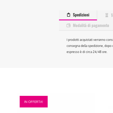
Spedizioni
T
Modalità di pagamento
I prodotti acquistati verranno cons
consegna della spedizione, dopo ch
espresso è di circa 24/48 ore.
Questo
Que
IN OFFERTA!
prodotto
prod
ha
ha