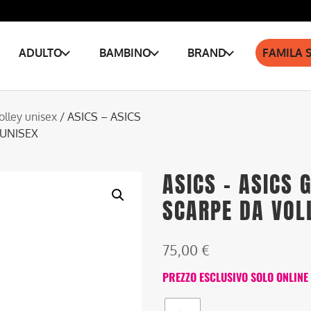
ADULTO
BAMBINO
BRAND
FAMILA 
olley unisex
/ ASICS – ASICS
 UNISEX
ASICS – ASICS 
SCARPE DA VOL
75,00
€
PREZZO ESCLUSIVO SOLO ONLINE