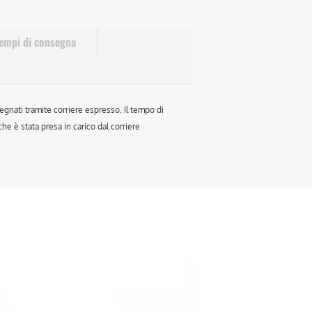
empi di consegna
egnati tramite corriere espresso. Il tempo di
e è stata presa in carico dal corriere
sto
otto