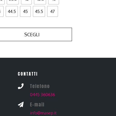
4
44.5
45
45.5
47
SCEGLI
CONTATTI
Telefono

0445 360636
E-mail

info@masep.it