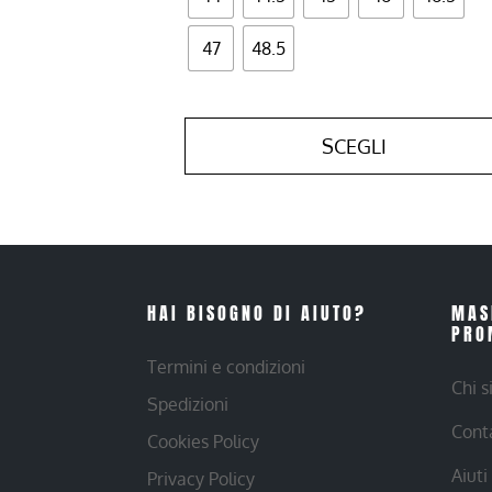
47
48.5
SCEGLI
HAI BISOGNO DI AIUTO?
MAS
PRO
Termini e condizioni
Chi 
Spedizioni
Cont
Cookies Policy
Aiuti
Privacy Policy