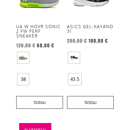
più
più
varianti.
varianti.
Le
Le
opzioni
opzioni
ASICS GEL-KAYANO
UA W HOVR SONIC
31
2 FW PERF
possono
possono
SNEAKER
essere
essere
200,00
€
100,00
€
120,00
€
60,00
€
scelte
scelte
nella
nella
pagina
pagina
del
del
prodotto
prodotto
38
43.5
SCEGLI
SCEGLI
Questo
IN OFFERTA!