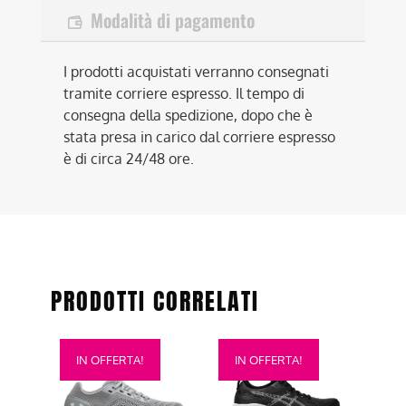
Modalità di pagamento
I prodotti acquistati verranno consegnati
tramite corriere espresso. Il tempo di
consegna della spedizione, dopo che è
stata presa in carico dal corriere espresso
è di circa 24/48 ore.
PRODOTTI CORRELATI
Questo
Questo
IN OFFERTA!
IN OFFERTA!
prodotto
prodotto
ha
ha