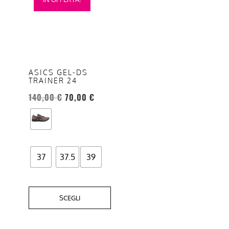
prodotto
ha
più
varianti.
Le
opzioni
ASICS GEL-DS
TRAINER 24
possono
essere
140,00
€
70,00
€
scelte
nella
pagina
del
37
37.5
39
prodotto
SCEGLI