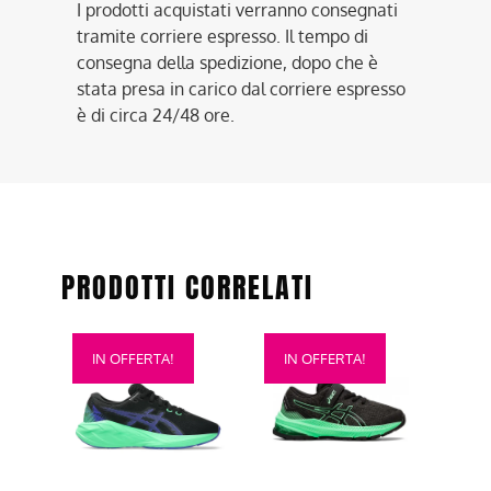
I prodotti acquistati verranno consegnati
tramite corriere espresso. Il tempo di
consegna della spedizione, dopo che è
stata presa in carico dal corriere espresso
è di circa 24/48 ore.
PRODOTTI CORRELATI
Questo
Questo
IN OFFERTA!
IN OFFERTA!
prodotto
prodotto
ha
ha
più
più
varianti.
varianti.
Le
Le