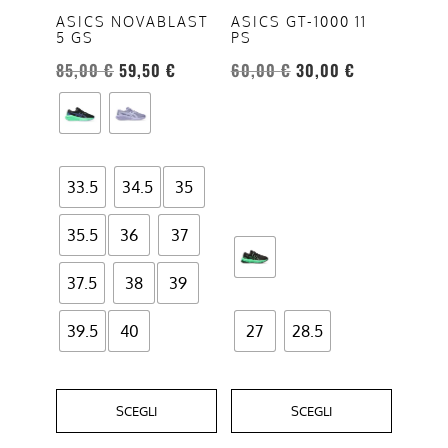
opzioni
opzioni
ASICS GT-1000 11
ASICS NOVABLAST
PS
5 GS
possono
possono
essere
essere
60,00
€
30,00
€
85,00
€
59,50
€
scelte
scelte
nella
nella
pagina
pagina
del
del
33.5
34.5
35
prodotto
prodotto
35.5
36
37
37.5
38
39
39.5
40
27
28.5
SCEGLI
SCEGLI