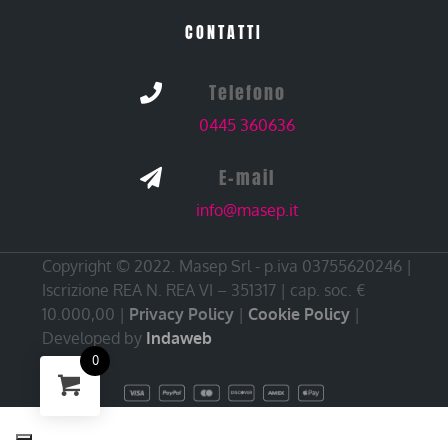
CONTATTI
Telefono

0445 360636
E-mail

info@masep.it
Copyright © 2022. Masep Srl - p.iva 03755620246 |
Iscrizione REA N. REA VI – 351317 | cap. soc. €
10.000,00 |
Privacy Policy
|
Cookie Policy
|
Developed by
Indaweb
0