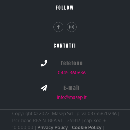
FOLLOW
CONTATTI
Telefono

0445 360636
E-mail

info@masep.it
Copyright © 2022. Masep Srl - p.iva 03755620246 |
Iscrizione REA N. REA VI – 351317 | cap. soc. €
10.000,00 |
Privacy Policy
|
Cookie Policy
|