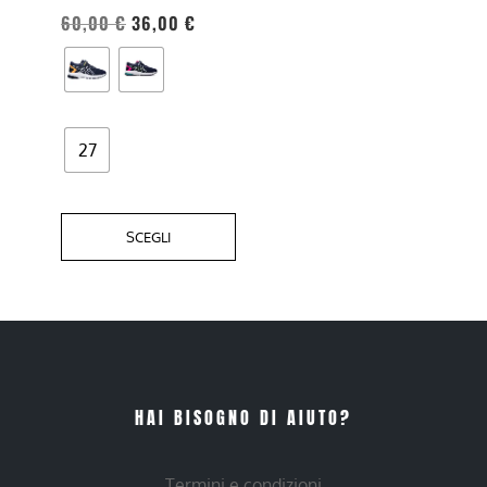
possono
60,00
€
36,00
€
essere
scelte
nella
pagina
27
del
prodotto
SCEGLI
HAI BISOGNO DI AIUTO?
Termini e condizioni