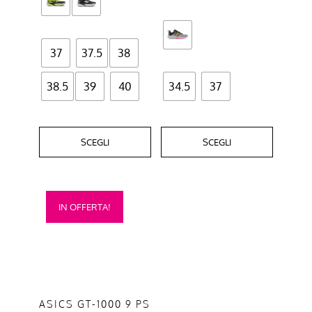
pagina
pagina
del
del
prodotto
prodotto
37
37.5
38
38.5
39
40
34.5
37
SCEGLI
SCEGLI
Questo
IN OFFERTA!
prodotto
ha
più
varianti.
Le
opzioni
ASICS GT-1000 9 PS