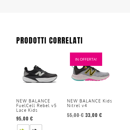
PRODOTTI CORRELATI
Questo
Questo
IN OFFERTA!
prodotto
prodotto
ha
ha
più
più
varianti.
varianti.
Le
Le
opzioni
opzioni
NEW BALANCE
NEW BALANCE Kids
FuelCell Rebel v5
Nitrel v4
possono
possono
Lace Kids
essere
essere
55,00
€
33,00
€
95,00
€
scelte
scelte
nella
nella