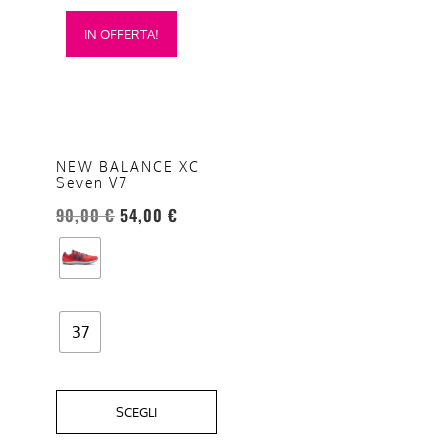
Questo
IN OFFERTA!
prodotto
ha
più
varianti.
Le
NEW BALANCE XC
opzioni
Seven V7
possono
90,00
€
54,00
€
essere
scelte
nella
pagina
del
37
prodotto
SCEGLI