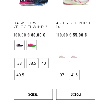
più
più
varianti.
varianti.
Le
Le
opzioni
opzioni
UA W FLOW
ASICS GEL-PULSE
VELOCITI WIND 2
14
possono
possono
essere
essere
160,00
€
80,00
€
110,00
€
55,00
€
scelte
scelte
nella
nella
pagina
pagina
del
del
38
38.5
40
prodotto
prodotto
40.5
37
41.5
SCEGLI
SCEGLI