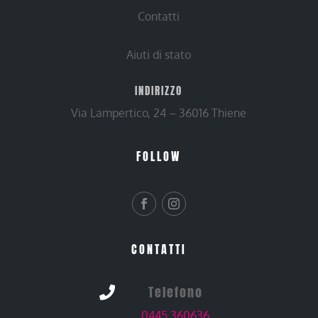
Contatti
Aiuti di stato
INDIRIZZO
Via Lampertico, 24 – 36016 Thiene
FOLLOW
CONTATTI
Telefono

0445 360636