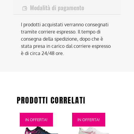
Modalità di pagamento
I prodotti acquistati verranno consegnati
tramite corriere espresso. Il tempo di
consegna della spedizione, dopo che è
stata presa in carico dal corriere espresso
è di circa 24/48 ore.
PRODOTTI CORRELATI
Questo
Questo
IN OFFERTA!
IN OFFERTA!
prodotto
prodotto
ha
ha