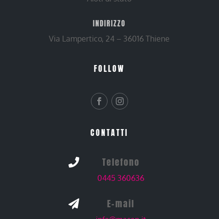
INDIRIZZO
Via Lampertico, 24 – 36016 Thiene
FOLLOW
CONTATTI
Telefono

0445 360636
E-mail
