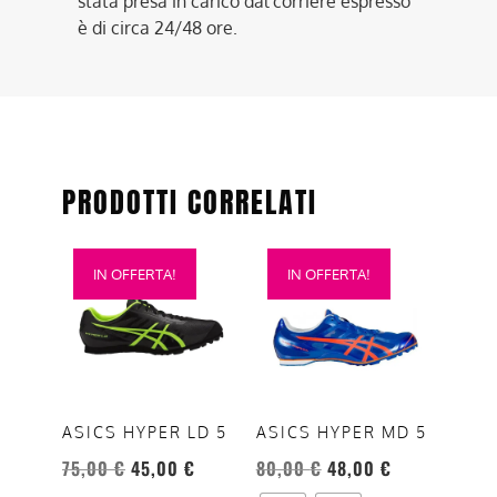
stata presa in carico dal corriere espresso
è di circa 24/48 ore.
PRODOTTI CORRELATI
Questo
Questo
IN OFFERTA!
IN OFFERTA!
prodotto
prodotto
ha
ha
più
più
varianti.
varianti.
Le
Le
opzioni
opzioni
ASICS HYPER LD 5
ASICS HYPER MD 5
possono
possono
75,00
€
45,00
€
80,00
€
48,00
€
essere
essere