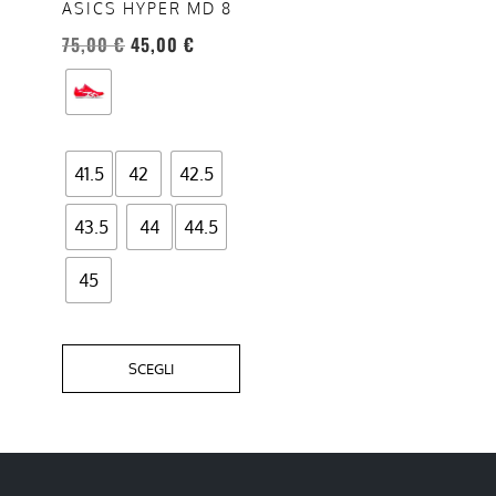
ASICS HYPER MD 8
possono
75,00
€
45,00
€
essere
scelte
nella
pagina
del
41.5
42
42.5
prodotto
43.5
44
44.5
45
SCEGLI