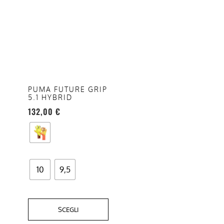
Questo
prodotto
ha
più
varianti.
Le
opzioni
PUMA FUTURE GRIP
5.1 HYBRID
possono
132,00
€
essere
scelte
nella
pagina
del
10
9,5
prodotto
SCEGLI