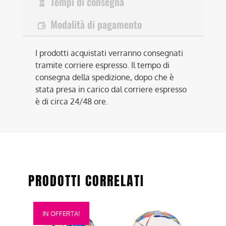
Tempi di consegna
Modalità di pagamento
I prodotti acquistati verranno consegnati
tramite corriere espresso. Il tempo di
consegna della spedizione, dopo che è
stata presa in carico dal corriere espresso
è di circa 24/48 ore.
PRODOTTI CORRELATI
Questo
Questo
IN OFFERTA!
prodotto
prodotto