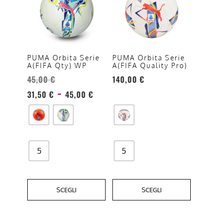
ha
ha
più
più
varianti.
varianti.
Le
Le
opzioni
opzioni
PUMA Orbita Serie
PUMA Orbita Serie
A(FIFA Qty) WP
A(FIFA Quality Pro)
possono
possono
45,00
€
140,00
€
essere
essere
Fascia
-
scelte
scelte
31,50
€
45,00
€
di
nella
nella
prezzo:
pagina
pagina
da
del
del
31,50 €
prodotto
prodotto
5
a
5
45,00 €
SCEGLI
SCEGLI