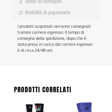
Tempi di consegna
Modalità di pagamento
I prodotti acquistati verranno consegnati
tramite corriere espresso. Il tempo di
consegna della spedizione, dopo che è
stata presa in carico dal corriere espresso
è di circa 24/48 ore.
PRODOTTI CORRELATI
Questo
Questo
prodotto
prodotto