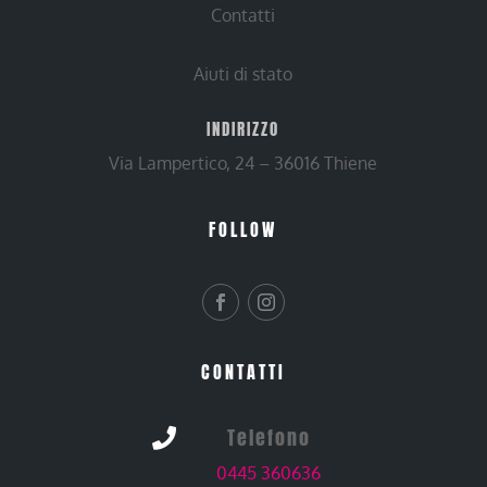
Contatti
Aiuti di stato
INDIRIZZO
Via Lampertico, 24 – 36016 Thiene
FOLLOW
CONTATTI
Telefono

0445 360636