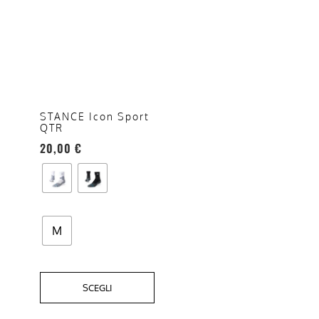
prodotto
ha
più
varianti.
Le
opzioni
STANCE Icon Sport
QTR
possono
20,00
€
essere
scelte
nella
pagina
del
M
prodotto
SCEGLI