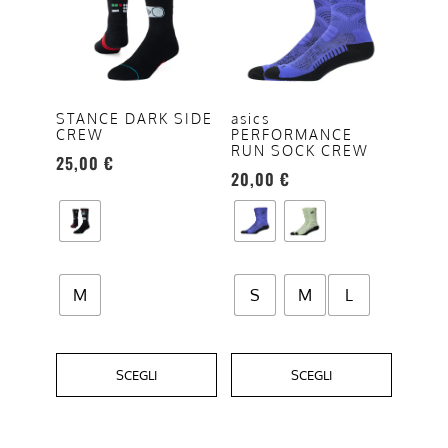
ha
ha
più
più
varianti.
varianti.
Le
Le
opzioni
opzioni
STANCE DARK SIDE
asics
CREW
PERFORMANCE
possono
possono
RUN SOCK CREW
25,00
€
essere
essere
20,00
€
scelte
scelte
nella
nella
pagina
pagina
del
del
prodotto
prodotto
M
S
M
L
SCEGLI
SCEGLI
Questo