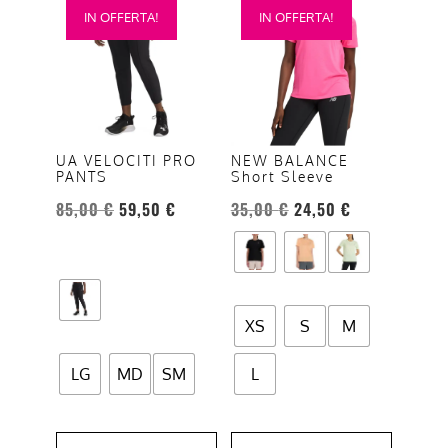
IN OFFERTA!
IN OFFERTA!
prodotto
prodotto
ha
ha
più
più
varianti.
varianti.
Le
Le
opzioni
opzioni
UA VELOCITI PRO
NEW BALANCE
PANTS
Short Sleeve
possono
possono
essere
essere
85,00
€
59,50
€
35,00
€
24,50
€
scelte
scelte
nella
nella
pagina
pagina
del
del
XS
S
M
prodotto
prodotto
LG
MD
SM
L