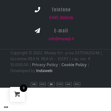
Telefono

0445 360636
E-mail

info@masep.it
Copyright © 2022. Masep Srl - p.iva 03755620246 |
Iscrizione REA N. REA VI – 351317 | cap. soc. €
10.000,00 |
Privacy Policy
|
Cookie Policy
|
Developed by
Indaweb
0