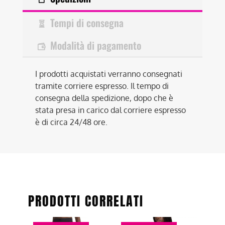
Tempi di consegna
Modalità di pagamento
I prodotti acquistati verranno consegnati
tramite corriere espresso. Il tempo di
consegna della spedizione, dopo che è
stata presa in carico dal corriere espresso
è di circa 24/48 ore.
PRODOTTI CORRELATI
Questo
Questo