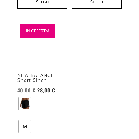
SCEGLI
SCEGLI
Questo
IN OFFERTA!
prodotto
ha
più
varianti.
Le
opzioni
NEW BALANCE
Short 5Inch
possono
essere
40,00
€
28,00
€
scelte
nella
pagina
del
M
prodotto