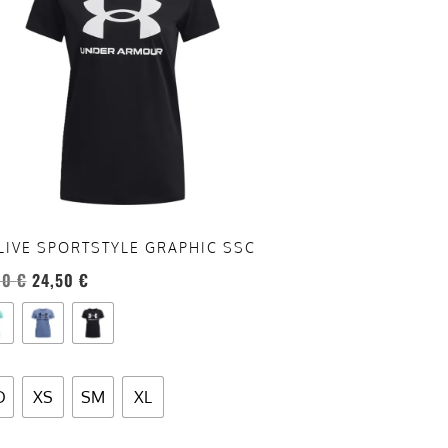
anti.
oni
sono
re
te
a
ina
LIVE SPORTSTYLE GRAPHIC SSC
otto
00
€
24,50
€
D
XS
SM
XL