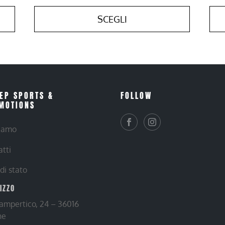
SCEGLI
EP SPORTS &
FOLLOW
MOTIONS
siamo
atti
 di stato
RIZZO
Lampertico, 24 – 36016
ne