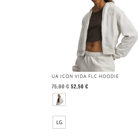
più
varianti.
Le
opzioni
possono
essere
scelte
nella
pagina
del
UA ICON VIDA FLC HOODIE
prodotto
75,00
€
52,50
€
LG