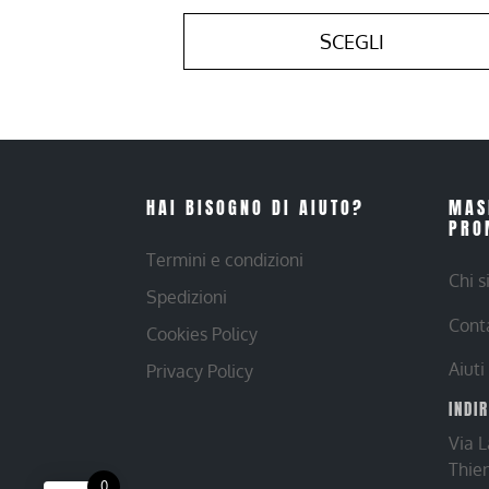
SCEGLI
HAI BISOGNO DI AIUTO?
MAS
PRO
Termini e condizioni
Chi 
Spedizioni
Cont
Cookies Policy
Aiuti
Privacy Policy
INDI
Via 
Thie
0