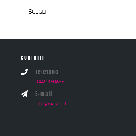
SCEGLI
CONTATTI
Telefono

0445 360636
E-mail

info@masep.it