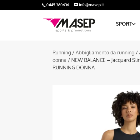
0445 360636
info@masep.it
SPORT
Running
/
Abbigliamento da running
/
donna
/ NEW BALANCE – Jacquard Sl
RUNNING DONNA