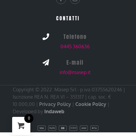
CONTATTI
Telefono

0445 360636
E-mail

info@masep.it
Copyright © 2022. Masep Srl - p.iva 03755620246 |
Iscrizione REA N. REA VI – 351317 | cap. soc. €
10.000,00 |
Privacy Policy
|
Cookie Policy
|
Developed by
Indaweb
0