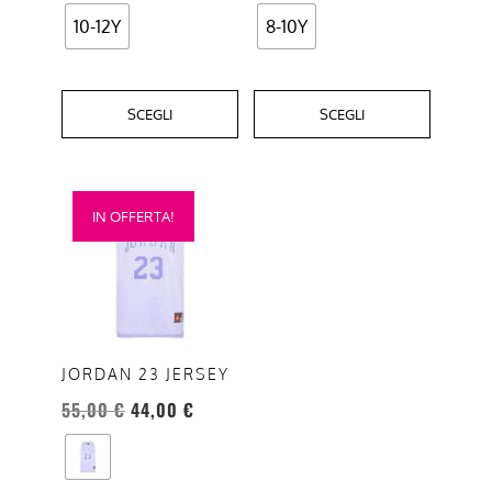
10-12Y
8-10Y
SCEGLI
SCEGLI
Questo
IN OFFERTA!
prodotto
ha
più
varianti.
Le
opzioni
JORDAN 23 JERSEY
possono
55,00
€
44,00
€
essere
scelte
nella