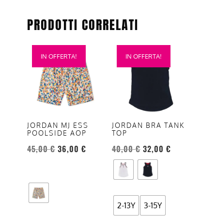
PRODOTTI CORRELATI
Questo
Questo
IN OFFERTA!
IN OFFERTA!
prodotto
prodotto
ha
ha
più
più
varianti.
varianti.
Le
Le
opzioni
opzioni
JORDAN MJ ESS
JORDAN BRA TANK
POOLSIDE AOP
TOP
possono
possono
essere
essere
45,00
€
36,00
€
40,00
€
32,00
€
scelte
scelte
nella
nella
pagina
pagina
del
del
2-13Y
3-15Y
prodotto
prodotto