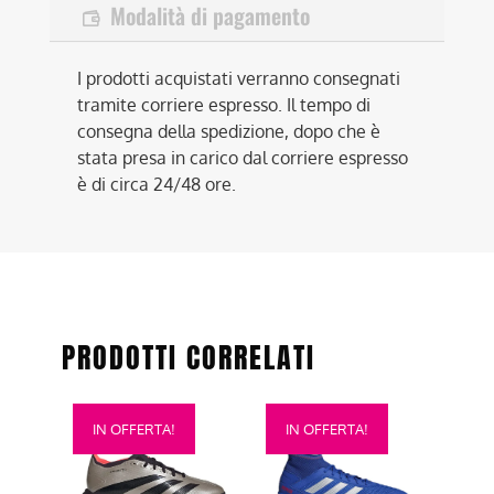
Modalità di pagamento
I prodotti acquistati verranno consegnati
tramite corriere espresso. Il tempo di
consegna della spedizione, dopo che è
stata presa in carico dal corriere espresso
è di circa 24/48 ore.
PRODOTTI CORRELATI
Questo
Questo
IN OFFERTA!
IN OFFERTA!
prodotto
prodotto
ha
ha
più
più