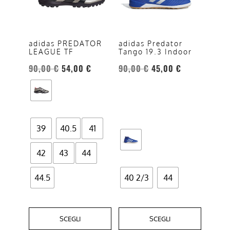
varianti.
varianti.
Le
Le
opzioni
opzioni
adidas PREDATOR
adidas Predator
LEAGUE TF
Tango 19.3 Indoor
possono
possono
essere
essere
90,00
€
54,00
€
90,00
€
45,00
€
scelte
scelte
nella
nella
pagina
pagina
del
del
39
40.5
41
prodotto
prodotto
42
43
44
44.5
40 2/3
44
SCEGLI
SCEGLI