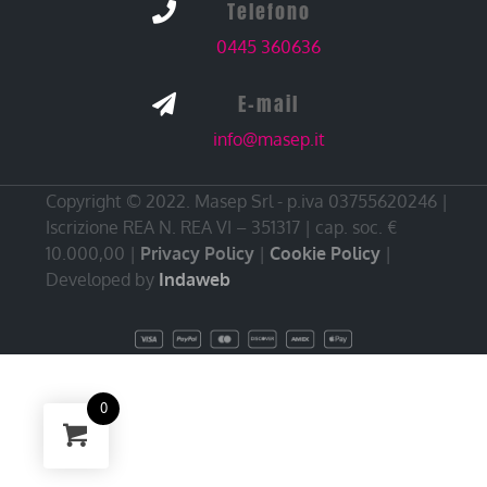
Telefono

0445 360636
E-mail

info@masep.it
Copyright © 2022. Masep Srl - p.iva 03755620246 |
Iscrizione REA N. REA VI – 351317 | cap. soc. €
10.000,00 |
Privacy Policy
|
Cookie Policy
|
Developed by
Indaweb
0