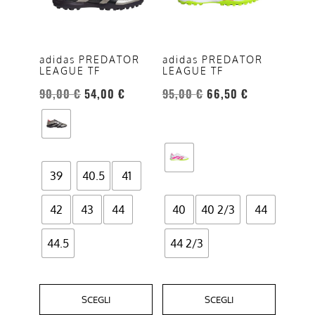
varianti.
varianti.
Le
Le
opzioni
opzioni
adidas PREDATOR
adidas PREDATOR
LEAGUE TF
LEAGUE TF
possono
possono
essere
essere
90,00
€
54,00
€
95,00
€
66,50
€
scelte
scelte
nella
nella
pagina
pagina
del
del
39
40.5
41
prodotto
prodotto
42
43
44
40
40 2/3
44
44.5
44 2/3
SCEGLI
SCEGLI