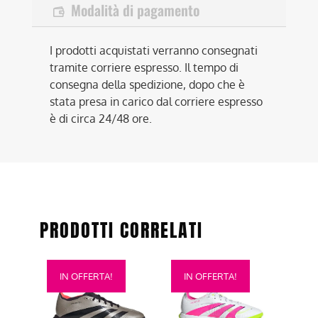
Modalità di pagamento
I prodotti acquistati verranno consegnati
tramite corriere espresso. Il tempo di
consegna della spedizione, dopo che è
stata presa in carico dal corriere espresso
è di circa 24/48 ore.
PRODOTTI CORRELATI
Questo
Questo
IN OFFERTA!
IN OFFERTA!
prodotto
prodotto
ha
ha
più
più