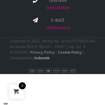
Telefono

0445 360636
E-mail

info@masep.it
Copyright © 2022. Masep Srl - p.iva 03755620246 |
Iscrizione REA N. REA VI – 351317 | cap. soc. €
10.000,00 |
Privacy Policy
|
Cookie Policy
|
Developed by
Indaweb
0