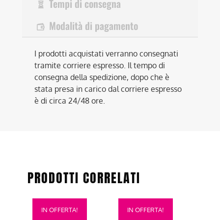
Tempi di consegna
Modalità di pagamento
I prodotti acquistati verranno consegnati
tramite corriere espresso. Il tempo di
consegna della spedizione, dopo che è
stata presa in carico dal corriere espresso
è di circa 24/48 ore.
PRODOTTI CORRELATI
Questo
Questo
IN OFFERTA!
IN OFFERTA!
prodotto
prodotto