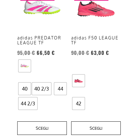
ha
ha
più
più
varianti.
varianti.
Le
Le
opzioni
opzioni
adidas PREDATOR
adidas F50 LEAGUE
LEAGUE TF
TF
possono
possono
essere
essere
95,00
€
66,50
€
90,00
€
63,00
€
scelte
scelte
nella
nella
pagina
pagina
del
del
40
40 2/3
44
prodotto
prodotto
44 2/3
42
SCEGLI
SCEGLI