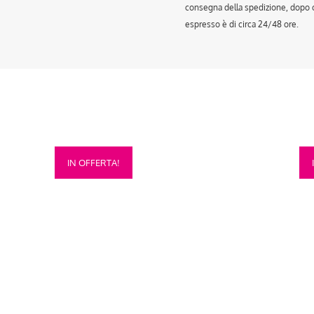
consegna della spedizione, dopo ch
espresso è di circa 24/48 ore.
Questo
Que
IN OFFERTA!
prodotto
prod
ha
ha
più
più
varianti.
vari
Le
Le
opzioni
opzi
possono
pos
essere
esse
scelte
scel