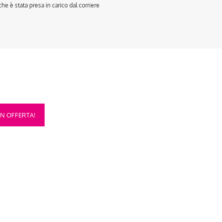
e è stata presa in carico dal corriere
sto
IN OFFERTA!
otto
anti.
oni
sono
re
te