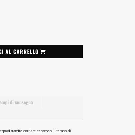
GI AL CARRELLO
empi di consegna
egnati tramite corriere espresso. Il tempo di