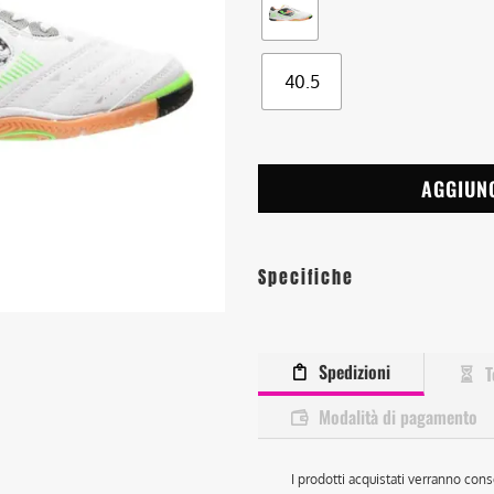
40.5
AGGIUN
Specifiche
Spedizioni
T
Modalità di pagamento
I prodotti acquistati verranno cons