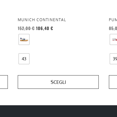
nella
nell
pagina
pag
del
del
MUNICH CONTINENTAL
PUM
prodotto
prod
152,00
€
106,40
€
85,
43
3
SCEGLI