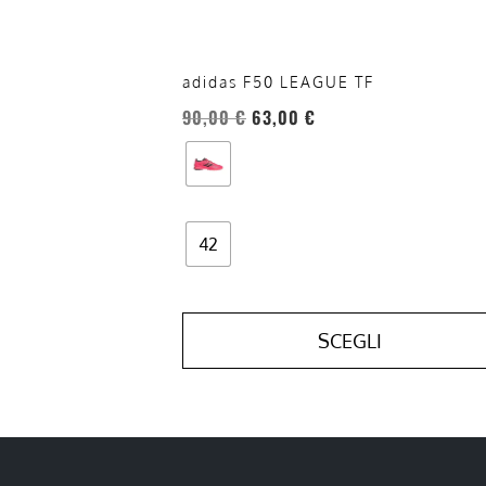
nella
pagina
del
adidas F50 LEAGUE TF
prodotto
90,00
€
63,00
€
42
SCEGLI