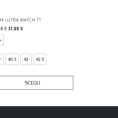
a
ina
A ULTRA MATCH TT
otto
00
€
51,00
€
9
40.5
42
42.5
SCEGLI