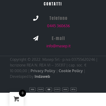
CONTATTI
Telefono

0445 360636
E-mail

info@masep.it
Copyright © 2022. Masep Srl - p.iva 03755620246 |
Iscrizione REA N. REA VI – 351317 | cap. soc. €
10.000,00 |
Privacy Policy
|
Cookie Policy
|
Developed by
Indaweb
0