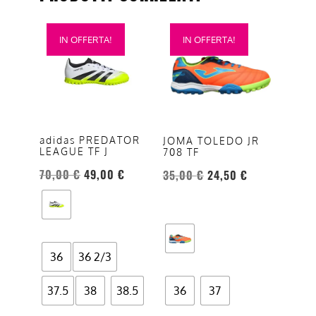
Questo
Questo
IN OFFERTA!
IN OFFERTA!
prodotto
prodotto
ha
ha
più
più
varianti.
varianti.
Le
Le
opzioni
opzioni
adidas PREDATOR
JOMA TOLEDO JR
LEAGUE TF J
708 TF
possono
possono
essere
essere
70,00
€
49,00
€
35,00
€
24,50
€
scelte
scelte
nella
nella
pagina
pagina
del
del
36
36 2/3
prodotto
prodotto
37.5
38
38.5
36
37