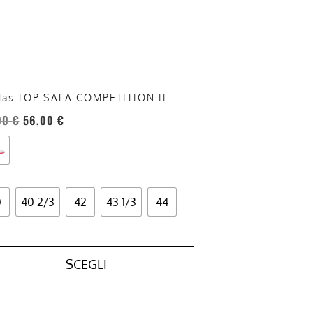
sono
re
te
a
ina
das TOP SALA COMPETITION II
otto
00
€
56,00
€
0
40 2/3
42
43 1/3
44
SCEGLI