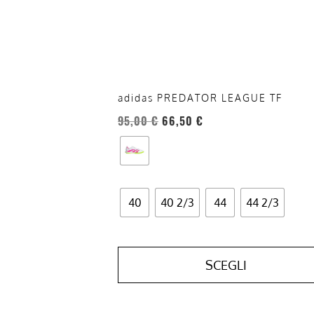
possono
essere
scelte
nella
pagina
del
adidas PREDATOR LEAGUE TF
prodotto
95,00
€
66,50
€
40
40 2/3
44
44 2/3
SCEGLI