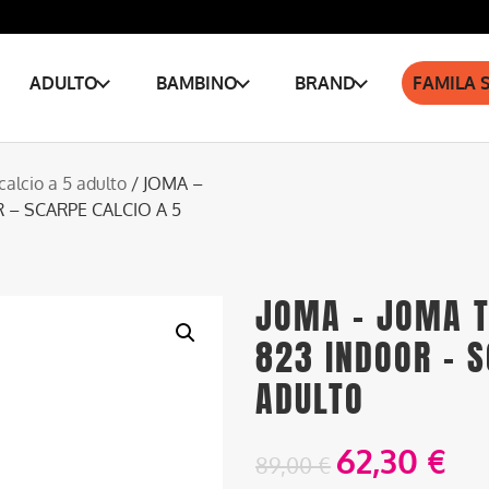
ADULTO
BAMBINO
BRAND
FAMILA 
calcio a 5 adulto
/ JOMA –
– SCARPE CALCIO A 5
JOMA – JOMA T
823 INDOOR – S
ADULTO
62,30
€
89,00
€