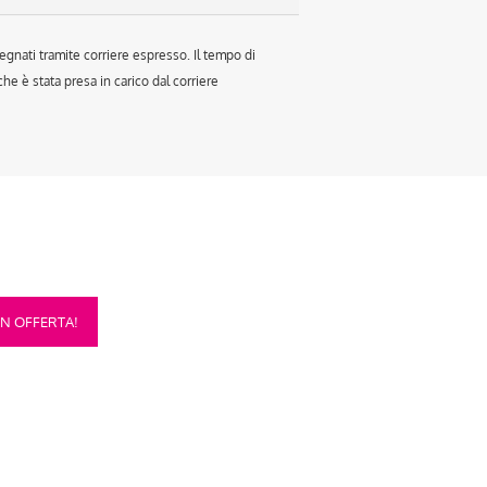
egnati tramite corriere espresso. Il tempo di
e è stata presa in carico dal corriere
sto
IN OFFERTA!
otto
anti.
oni