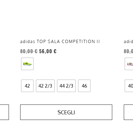
possono
pos
essere
esse
scelte
scel
nella
nell
pagina
pag
del
del
adidas TOP SALA COMPETITION II
adi
prodotto
prod
80,00
€
56,00
€
80,
42
42 2/3
44 2/3
46
4
SCEGLI