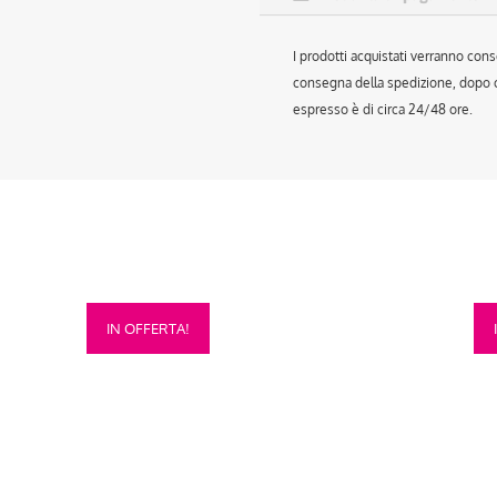
I prodotti acquistati verranno cons
consegna della spedizione, dopo ch
espresso è di circa 24/48 ore.
Questo
Que
IN OFFERTA!
prodotto
prod
ha
ha
più
più
varianti.
vari
Le
Le
opzioni
opzi