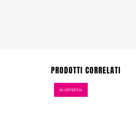
PRODOTTI CORRELATI
Questo
IN OFFERTA!
prodotto
ha
più
varianti.
Le
opzioni