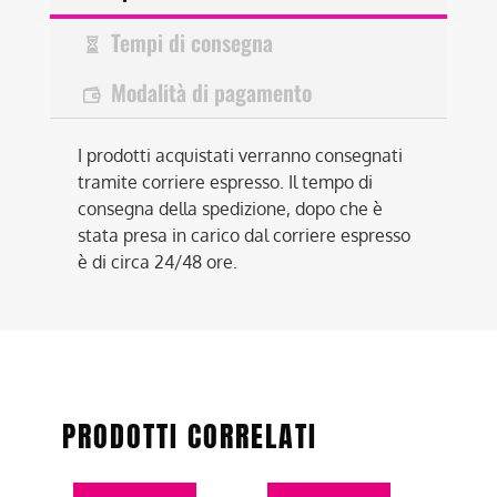
Tempi di consegna
Modalità di pagamento
I prodotti acquistati verranno consegnati
tramite corriere espresso. Il tempo di
consegna della spedizione, dopo che è
stata presa in carico dal corriere espresso
è di circa 24/48 ore.
PRODOTTI CORRELATI
Questo
Questo