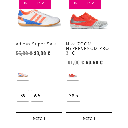
IN OFFERTA!
IN OFFERTA!
prodotto
prodotto
ha
ha
più
più
varianti.
varianti.
Le
Le
opzioni
opzioni
adidas Super Sala
Nike ZOOM
HYPERVENOM PRO
possono
possono
55,00
€
33,00
€
3 IC
essere
essere
101,00
€
60,60
€
scelte
scelte
nella
nella
pagina
pagina
del
del
prodotto
prodotto
39
6,5
38.5
SCEGLI
SCEGLI