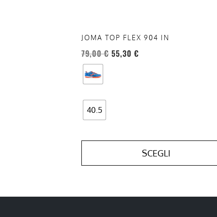
nella
pagina
del
JOMA TOP FLEX 904 IN
prodotto
79,00
€
55,30
€
40.5
SCEGLI