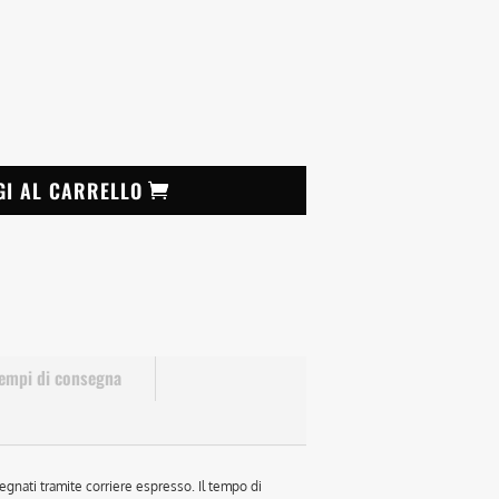
GI AL CARRELLO
empi di consegna
egnati tramite corriere espresso. Il tempo di