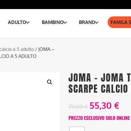
ADULTO
BAMBINO
BRAND
FAMILA 
calcio a 5 adulto
/ JOMA –
LCIO A 5 ADULTO
JOMA – JOMA T
SCARPE CALCIO
55,30
€
79,00
€
PREZZO ESCLUSIVO SOLO ONLINE