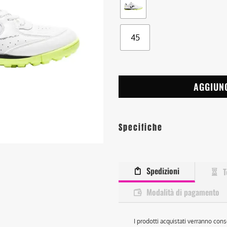
45
AGGIUN
Specifiche
Spedizioni
T
Modalità di pagamento
I prodotti acquistati verranno cons