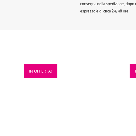
consegna della spedizione, dopo ch
espresso è di circa 24/48 ore.
Questo
Que
IN OFFERTA!
prodotto
prod
ha
ha
più
più
varianti.
vari
Le
Le
opzioni
opzi
possono
pos
essere
esse
scelte
scel