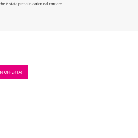
e è stata presa in carico dal corriere
sto
IN OFFERTA!
otto
anti.
oni
sono
re
te