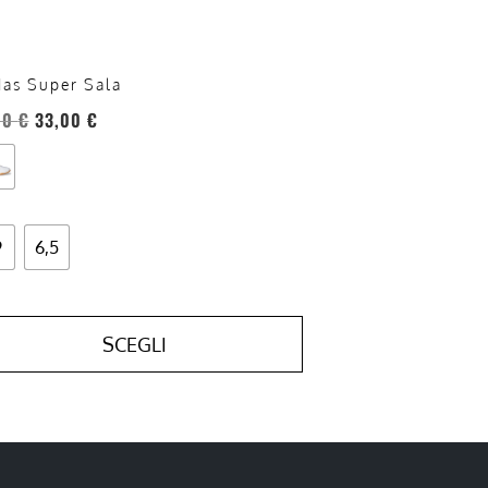
a
ina
das Super Sala
otto
00
€
33,00
€
9
6,5
SCEGLI