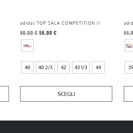
nella
nell
pagina
pag
del
del
adi
adidas TOP SALA COMPETITION II
prodotto
prod
55,
80,00
€
56,00
€
40
40 2/3
42
43 1/3
44
3
SCEGLI