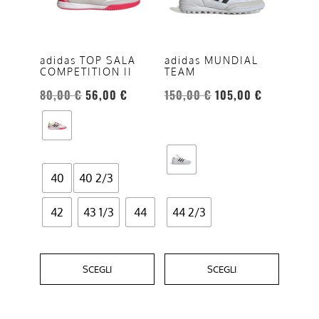
varianti.
varianti.
Le
Le
opzioni
opzioni
adidas MUNDIAL
adidas TOP SALA
TEAM
COMPETITION II
possono
possono
essere
essere
150,00
€
105,00
€
80,00
€
56,00
€
scelte
scelte
nella
nella
pagina
pagina
del
del
40
40 2/3
prodotto
prodotto
42
43 1/3
44
44 2/3
SCEGLI
SCEGLI