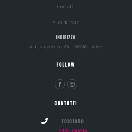
Contatti
Aiuti di stato
INDIRIZZO
Via Lampertico, 24 – 36016 Thiene
FOLLOW
CONTATTI
Telefono

0445 360636