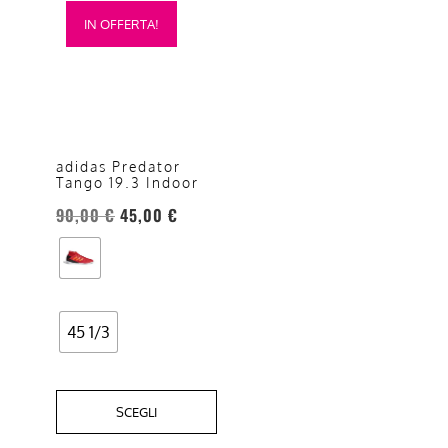
Questo
IN OFFERTA!
prodotto
ha
più
varianti.
Le
opzioni
adidas Predator
Tango 19.3 Indoor
possono
essere
90,00
€
45,00
€
scelte
nella
pagina
del
45 1/3
prodotto
SCEGLI