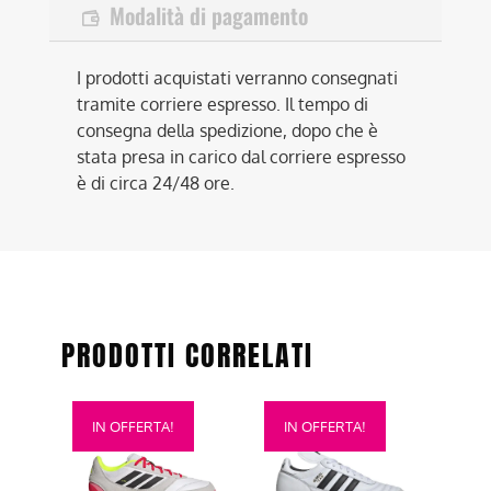
Modalità di pagamento
I prodotti acquistati verranno consegnati
tramite corriere espresso. Il tempo di
consegna della spedizione, dopo che è
stata presa in carico dal corriere espresso
è di circa 24/48 ore.
PRODOTTI CORRELATI
Questo
Questo
IN OFFERTA!
IN OFFERTA!
prodotto
prodotto
ha
ha
più
più