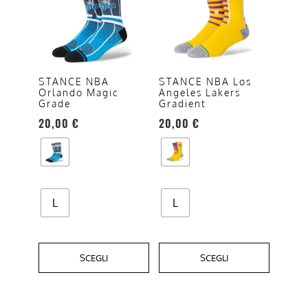
ha
ha
più
più
varianti.
varianti.
Le
Le
opzioni
opzioni
STANCE NBA
STANCE NBA Los
Orlando Magic
Angeles Lakers
possono
possono
Grade
Gradient
essere
essere
20,00
€
20,00
€
scelte
scelte
nella
nella
pagina
pagina
del
del
prodotto
prodotto
L
L
SCEGLI
SCEGLI
Questo