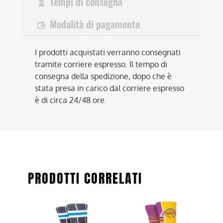
Tempi di consegna
Modalità di pagamento
I prodotti acquistati verranno consegnati
tramite corriere espresso. Il tempo di
consegna della spedizione, dopo che è
stata presa in carico dal corriere espresso
è di circa 24/48 ore.
PRODOTTI CORRELATI
Questo
Questo
prodotto
prodotto