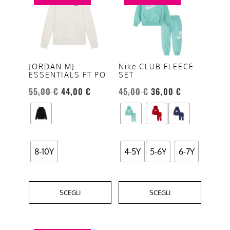
ha
ha
più
più
varianti.
varianti.
Le
Le
opzioni
opzioni
JORDAN MJ
Nike CLUB FLEECE
ESSENTIALS FT PO
SET
possono
possono
essere
essere
55,00
€
44,00
€
45,00
€
36,00
€
scelte
scelte
nella
nella
pagina
pagina
del
del
8-10Y
4-5Y
5-6Y
6-7Y
prodotto
prodotto
SCEGLI
SCEGLI
Questo