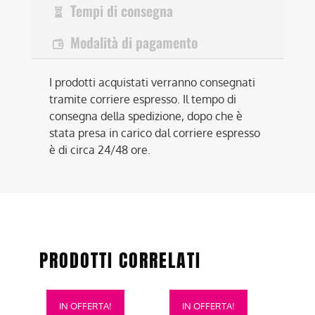
Tempi di consegna
Modalità di pagamento
I prodotti acquistati verranno consegnati
tramite corriere espresso. Il tempo di
consegna della spedizione, dopo che è
stata presa in carico dal corriere espresso
è di circa 24/48 ore.
PRODOTTI CORRELATI
Questo
Questo
IN OFFERTA!
IN OFFERTA!
prodotto
prodotto