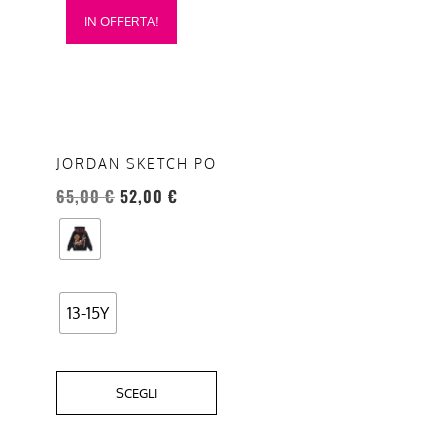
IN OFFERTA!
prodotto
ha
più
varianti.
Le
opzioni
JORDAN SKETCH PO
possono
65,00
€
52,00
€
essere
scelte
nella
pagina
del
13-15Y
prodotto
SCEGLI