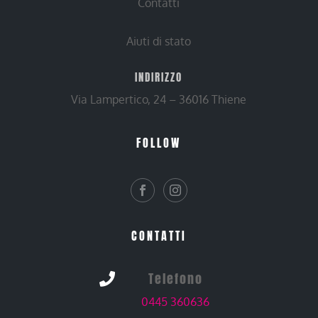
Contatti
Aiuti di stato
INDIRIZZO
Via Lampertico, 24 – 36016 Thiene
FOLLOW
CONTATTI
Telefono

0445 360636