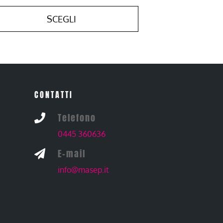
SCEGLI
CONTATTI
Telefono

0445 360636
E-mail

info@masep.it