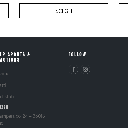
SCEGLI
EP SPORTS &
FOLLOW
MOTIONS
siamo
atti
 di stato
RIZZO
Lampertico, 24 – 36016
ne