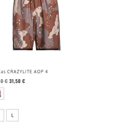
anti.
oni
sono
re
te
a
ina
das CRAZYLITE AOP 4
otto
00
€
31,50
€
L