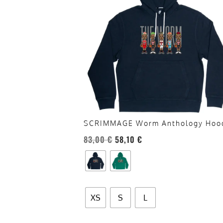
più
varianti.
Le
opzioni
possono
essere
scelte
nella
pagina
del
SCRIMMAGE Worm Anthology Hoo
prodotto
83,00
€
58,10
€
XS
S
L