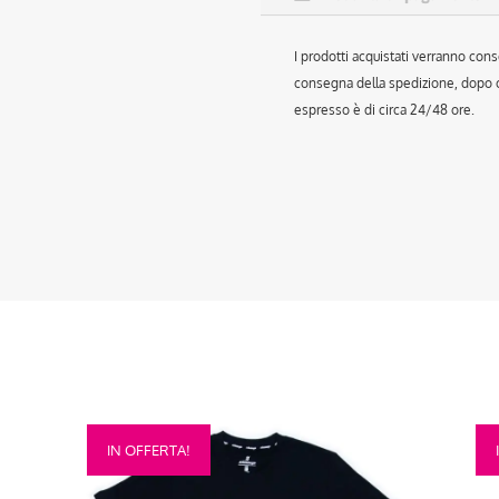
I prodotti acquistati verranno cons
consegna della spedizione, dopo ch
espresso è di circa 24/48 ore.
Questo
Que
IN OFFERTA!
prodotto
prod
ha
ha