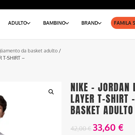
ADULTO
BAMBINO
BRAND
FAMILA 
liamento da basket adulto
/
R T-SHIRT –
NIKE – JORDAN 
LAYER T-SHIRT 
BASKET ADULTO
33,60
€
42,00
€