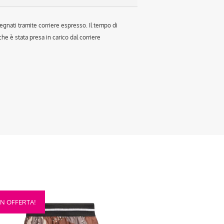
egnati tramite corriere espresso. Il tempo di
e è stata presa in carico dal corriere
sto
IN OFFERTA!
otto