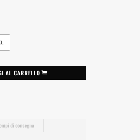
XL
GI AL CARRELLO
empi di consegna