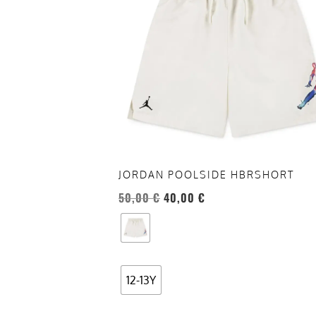
più
varianti.
Le
opzioni
possono
essere
scelte
nella
pagina
del
JORDAN POOLSIDE HBRSHORT
prodotto
50,00
€
40,00
€
12-13Y