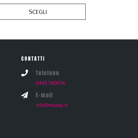
SCEGLI
CONTATTI
Telefono

0445 360636
E-mail

info@masep.it