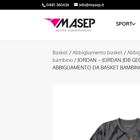
0445 360636
info@masep.it
SPORT
Basket
/
Abbigliamento basket
/
Abbig
bambino
/ JORDAN – JORDAN JDB GEO
ABBIGLIAMENTO DA BASKET BAMBIN