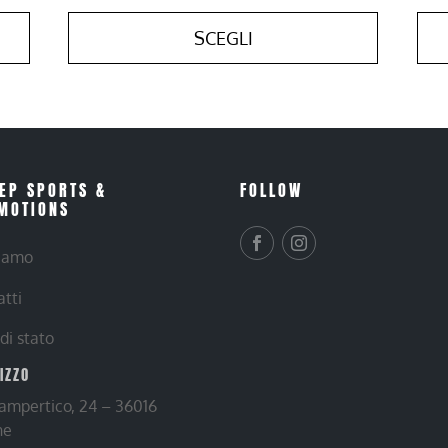
SCEGLI
EP SPORTS &
FOLLOW
MOTIONS
siamo
atti
 di stato
RIZZO
Lampertico, 24 – 36016
ne