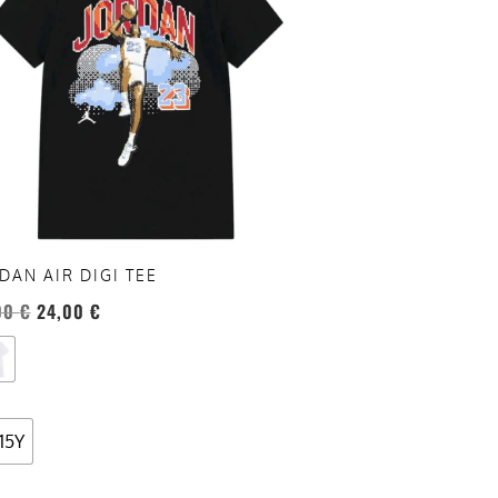
anti.
oni
sono
re
te
a
ina
DAN AIR DIGI TEE
otto
00
€
24,00
€
-15Y