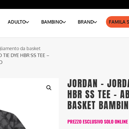
ADULTO
BAMBINO
BRAND
FAMILA 
liamento da basket
 TIE DYE HBR SS TEE –
O
JORDAN – JORD
HBR SS TEE – A
BASKET BAMBI
PREZZO ESCLUSIVO SOLO ONLINE