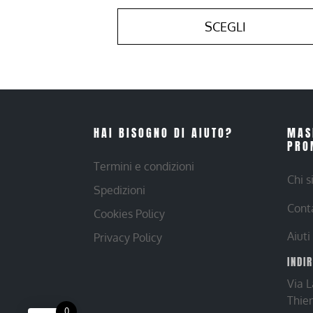
SCEGLI
HAI BISOGNO DI AIUTO?
MAS
PRO
Termini e condizioni
Chi 
Spedizioni
Cont
Cookies Policy
Aiuti
Privacy Policy
INDI
Via 
Thie
0