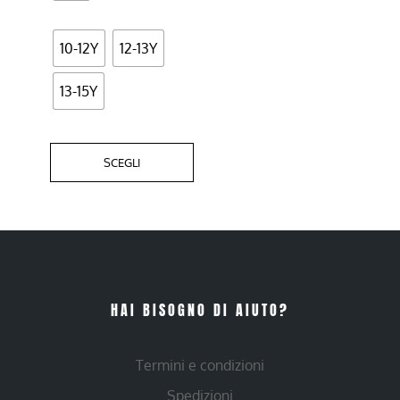
pagina
del
10-12Y
12-13Y
prodotto
13-15Y
SCEGLI
HAI BISOGNO DI AIUTO?
Termini e condizioni
Spedizioni