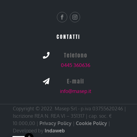
CONTATTI
Telefono

0445 360636
E-mail

info@masep.it
Copyright © 2022. Masep Srl - p.iva 03755620246 |
Iscrizione REA N. REA VI – 351317 | cap. soc. €
10.000,00 |
Privacy Policy
|
Cookie Policy
|
Developed by
Indaweb