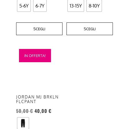
5-6Y
6-7Y
13-15Y
8-10Y
SCEGLI
SCEGLI
Questo
IN OFFERTA!
prodotto
ha
più
varianti.
Le
opzioni
JORDAN MJ BRKLN
FLCPANT
possono
essere
50,00
€
40,00
€
scelte
nella