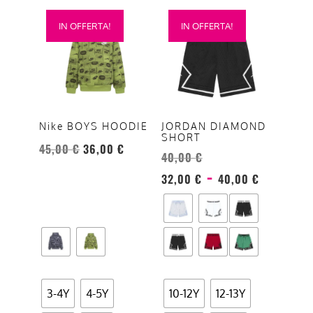
Questo
Questo
IN OFFERTA!
IN OFFERTA!
prodotto
prodotto
ha
ha
più
più
varianti.
varianti.
Le
Le
opzioni
opzioni
Nike BOYS HOODIE
JORDAN DIAMOND
SHORT
possono
possono
45,00
€
36,00
€
40,00
€
essere
essere
Fascia
-
scelte
scelte
32,00
€
40,00
€
di
nella
nella
prezzo
pagina
pagina
da
del
del
32,00 
prodotto
prodotto
a
40,00 
3-4Y
4-5Y
10-12Y
12-13Y