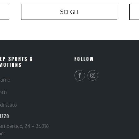
SCEGLI
EP SPORTS &
FOLLOW
MOTIONS
siamo
atti
 di stato
RIZZO
Lampertico, 24 – 36016
ne