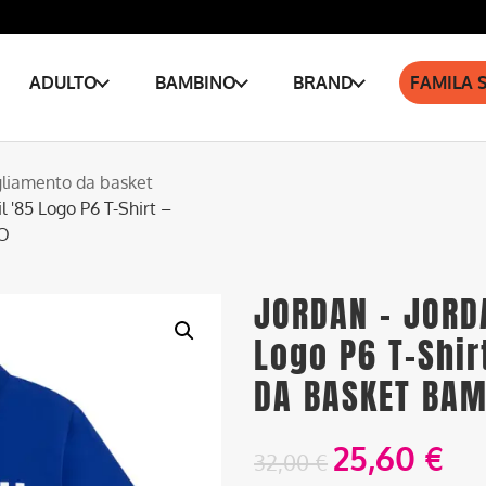
ADULTO
BAMBINO
BRAND
FAMILA 
liamento da basket
'85 Logo P6 T-Shirt –
O
JORDAN – JORD
Logo P6 T-Shir
DA BASKET BAM
25,60
€
32,00
€