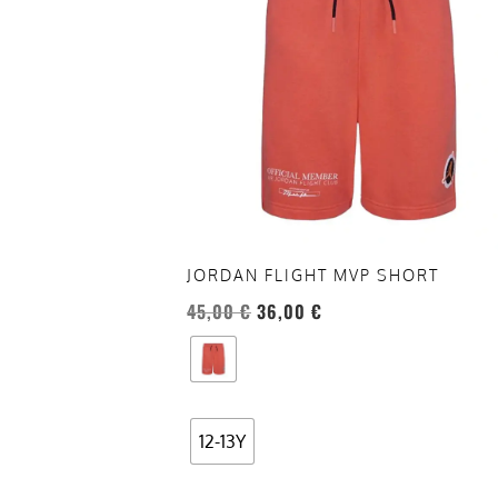
più
varianti.
Le
opzioni
possono
essere
scelte
nella
pagina
del
JORDAN FLIGHT MVP SHORT
prodotto
45,00
€
36,00
€
12-13Y