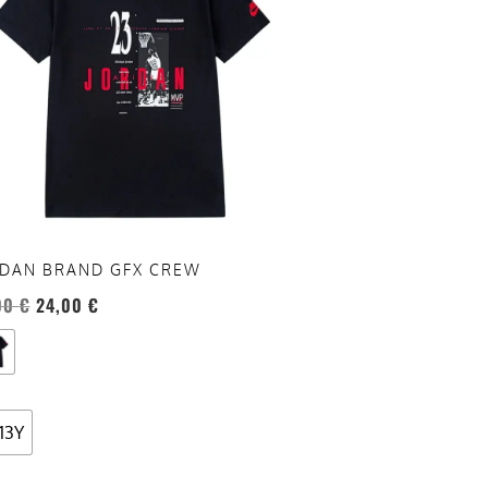
anti.
oni
sono
re
te
a
ina
DAN BRAND GFX CREW
otto
00
€
24,00
€
-13Y