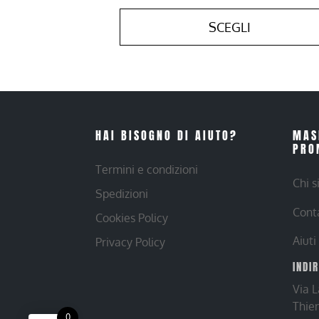
SCEGLI
HAI BISOGNO DI AIUTO?
MAS
PRO
Termini e condizioni
Chi 
Spedizioni
Cont
Cookies Policy
Aiuti
Privacy Policy
INDI
Via 
Thie
0