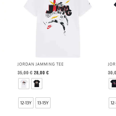
più
più
varianti.
vari
Le
Le
opzioni
opzi
possono
pos
essere
esse
scelte
scel
nella
nell
pagina
pag
del
del
JORDAN JAMMING TEE
JOR
prodotto
prod
35,00
€
28,00
€
30,
12-13Y
13-15Y
12