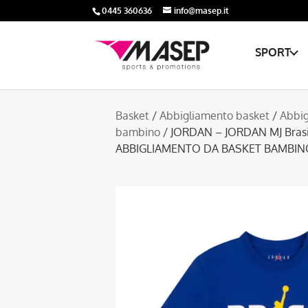
0445 360636
info@masep.it
SPORT
Basket
/
Abbigliamento basket
/
Abbig
bambino
/ JORDAN – JORDAN MJ Brasil 
ABBIGLIAMENTO DA BASKET BAMBIN