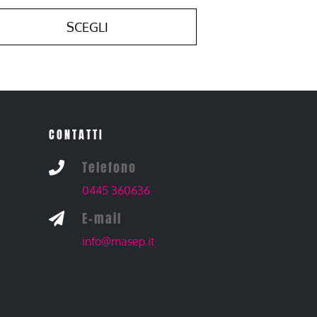
SCEGLI
CONTATTI
Telefono

0445 360636
E-mail

info@masep.it