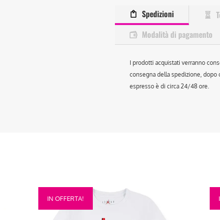
Spedizioni
T
Modalità di pagamento
I prodotti acquistati verranno cons
consegna della spedizione, dopo ch
espresso è di circa 24/48 ore.
Questo
Que
IN OFFERTA!
prodotto
prod
ha
ha