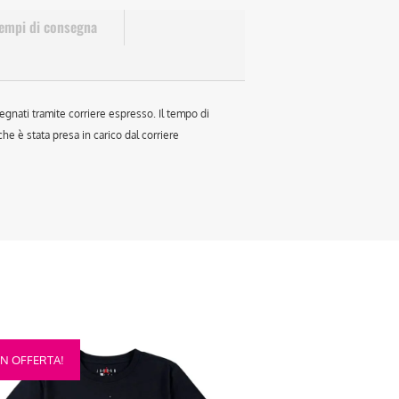
empi di consegna
egnati tramite corriere espresso. Il tempo di
e è stata presa in carico dal corriere
sto
IN OFFERTA!
otto