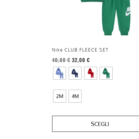
essere
scelte
nella
pagina
del
prodotto
Nike CLUB FLEECE SET
40,00
€
32,00
€
2M
4M
SCEGLI