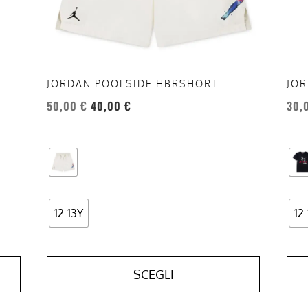
essere
esse
scelte
scel
nella
nell
pagina
pag
del
del
JORDAN POOLSIDE HBRSHORT
JOR
prodotto
prod
50,00
€
40,00
€
30,
12-13Y
12
SCEGLI