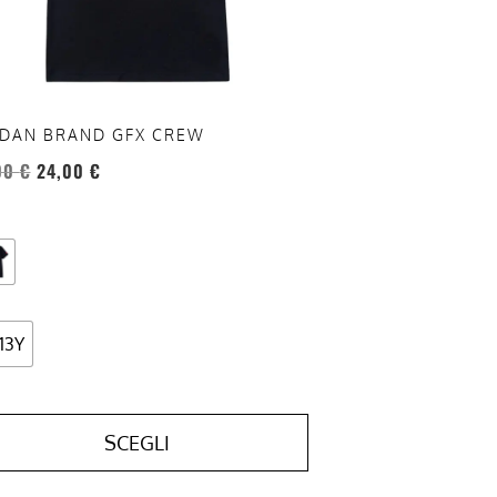
re
te
a
ina
DAN BRAND GFX CREW
otto
00
€
24,00
€
-13Y
SCEGLI