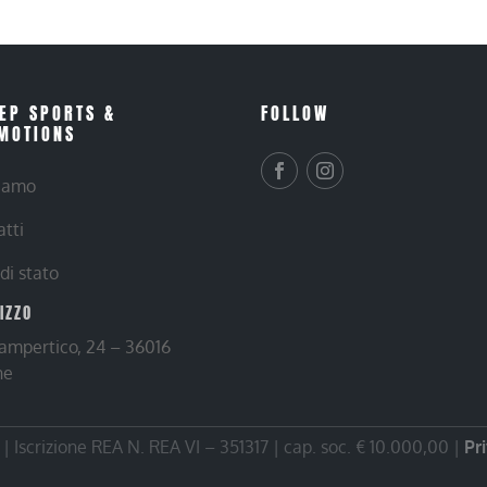
EP SPORTS &
FOLLOW
MOTIONS
siamo
atti
 di stato
RIZZO
Lampertico, 24 – 36016
ne
 Iscrizione REA N. REA VI – 351317 | cap. soc. € 10.000,00 |
Pr