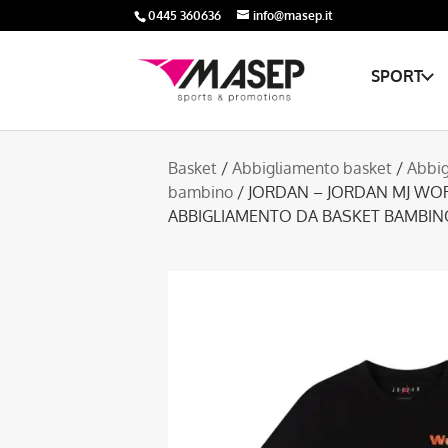
0445 360636
info@masep.it
SPORT
Basket
/
Abbigliamento basket
/
Abbig
bambino
/ JORDAN – JORDAN MJ WO
ABBIGLIAMENTO DA BASKET BAMBIN