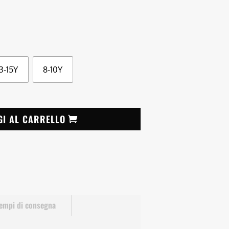
13-15Y
8-10Y
GI AL CARRELLO
empi di consegna