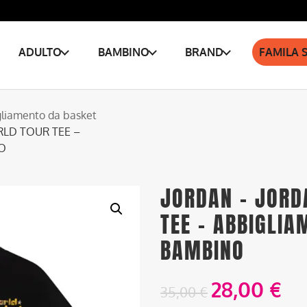
ADULTO
BAMBINO
BRAND
FAMILA 
liamento da basket
RLD TOUR TEE –
O
JORDAN – JORD
TEE – ABBIGLI
BAMBINO
28,00
€
35,00
€