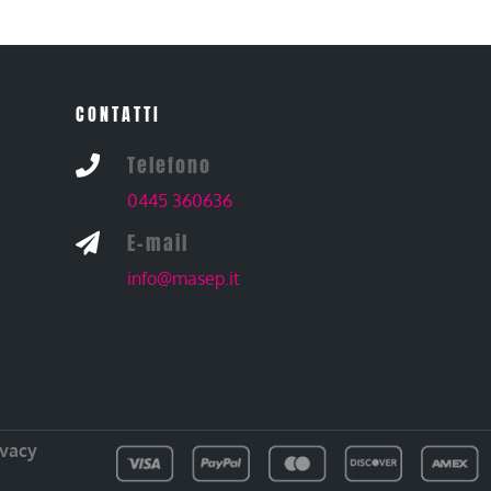
CONTATTI
Telefono

0445 360636
E-mail

info@masep.it
ivacy