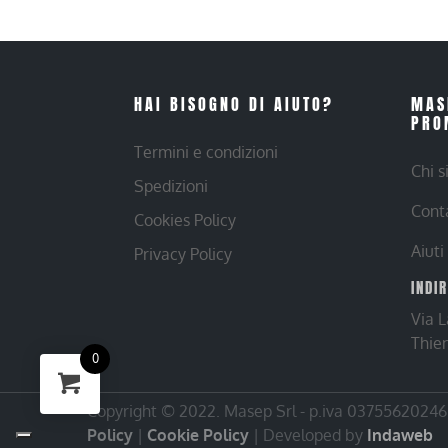
HAI BISOGNO DI AIUTO?
MAS
PRO
Termini e condizioni
Chi 
Spedizioni
Cont
Cookies Policy
Aiuti
Privacy Policy
INDI
Via 
Thie
0
Copyright © 2022. Masep Srl - p.iva 03755620246 |
Policy
|
Cookie Policy
| Developed by
Indaweb