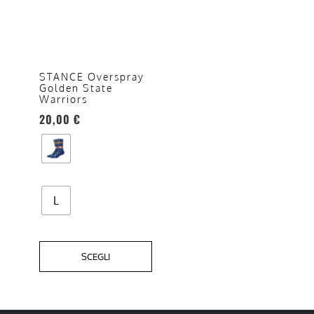
più
varianti.
Le
opzioni
STANCE Overspray
Golden State
possono
Warriors
essere
20,00
€
scelte
nella
pagina
del
prodotto
L
SCEGLI