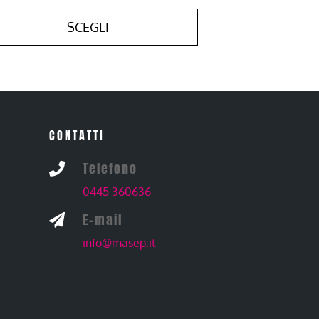
SCEGLI
CONTATTI
Telefono

0445 360636
E-mail

info@masep.it