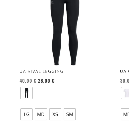
più
più
varianti.
vari
Le
Le
opzioni
opzi
possono
pos
essere
esse
scelte
scel
nella
nell
pagina
pag
del
del
UA RIVAL LEGGING
UA 
prodotto
prod
40,00
€
28,00
€
30,
LG
MD
XS
SM
M