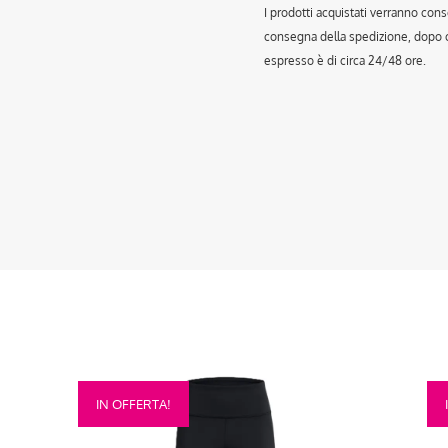
I prodotti acquistati verranno cons
consegna della spedizione, dopo ch
espresso è di circa 24/48 ore.
Questo
Que
IN OFFERTA!
prodotto
prod
ha
ha