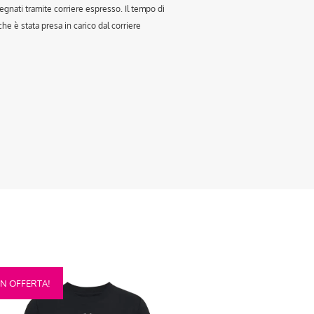
egnati tramite corriere espresso. Il tempo di
e è stata presa in carico dal corriere
sto
IN OFFERTA!
otto