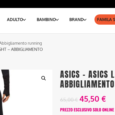
ADULTO
BAMBINO
BRAND
FAMILA 
Abbigliamento running
IGHT – ABBIGLIAMENTO
ASICS – ASICS 
ABBIGLIAMENTO
45,50
€
65,00
€
PREZZO ESCLUSIVO SOLO ONLINE