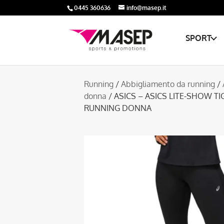
0445 360636
info@masep.it
SPORT
Running
/
Abbigliamento da running
/
donna
/ ASICS – ASICS LITE-SHOW T
RUNNING DONNA