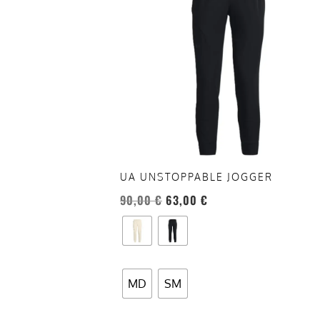
più
varianti.
Le
opzioni
possono
essere
scelte
nella
pagina
del
UA UNSTOPPABLE JOGGER
prodotto
90,00
€
63,00
€
MD
SM