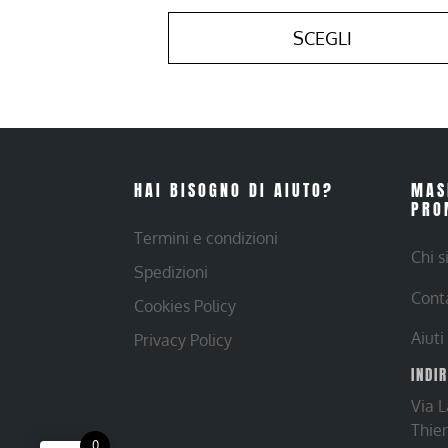
SCEGLI
HAI BISOGNO DI AIUTO?
MAS
PRO
Termini e condizioni
Chi 
Spedizioni
Cont
Cookies Policy
Aiuti
Privacy Policy
INDI
Via 
Thie
0