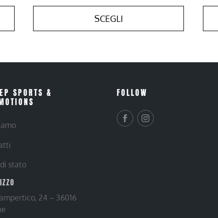
SCEGLI
EP SPORTS &
FOLLOW
MOTIONS
siamo
atti
 di stato
RIZZO
Lampertico, 24 – 36016
ne