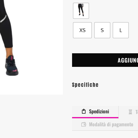
XS
S
L
AGGIUN
Specifiche
Spedizioni
T
Modalità di pagamento