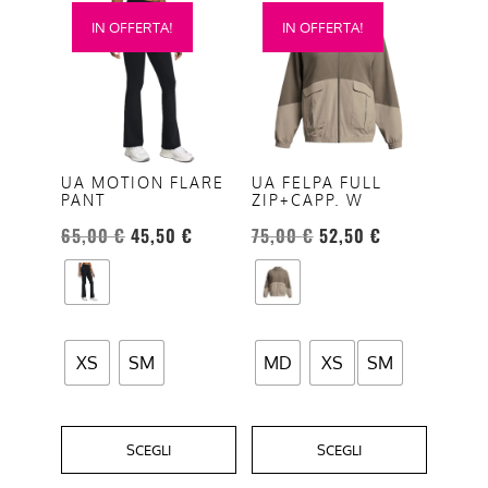
Questo
Questo
IN OFFERTA!
IN OFFERTA!
prodotto
prodotto
ha
ha
più
più
varianti.
varianti.
Le
Le
opzioni
opzioni
UA MOTION FLARE
UA FELPA FULL
PANT
ZIP+CAPP. W
possono
possono
essere
essere
65,00
€
45,50
€
75,00
€
52,50
€
scelte
scelte
nella
nella
pagina
pagina
del
del
XS
SM
MD
XS
SM
prodotto
prodotto
SCEGLI
SCEGLI