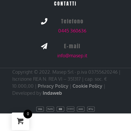
CONTATTI
Telefono

0445 360636
E-mail

info@masep.it
Copyright © 2022. Masep Srl - p.iva 03755620246 |
Iscrizione REA N. REA VI – 351317 | cap. soc. €
10.000,00 |
Privacy Policy
|
Cookie Policy
|
Developed by
Indaweb
0