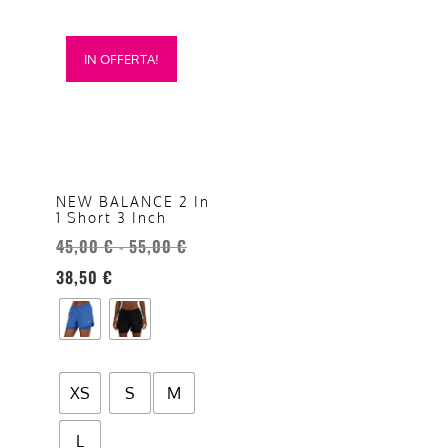
Questo
IN OFFERTA!
prodotto
ha
più
varianti.
Le
opzioni
NEW BALANCE 2 In
1 Short 3 Inch
possono
45,00
€
55,00
€
Fascia
essere
-
di
scelte
38,50
€
prezzo:
nella
da
pagina
45,00 €
del
a
prodotto
XS
S
M
55,00 €
L