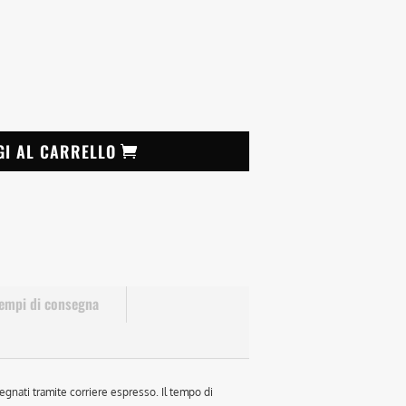
GI AL CARRELLO
empi di consegna
egnati tramite corriere espresso. Il tempo di