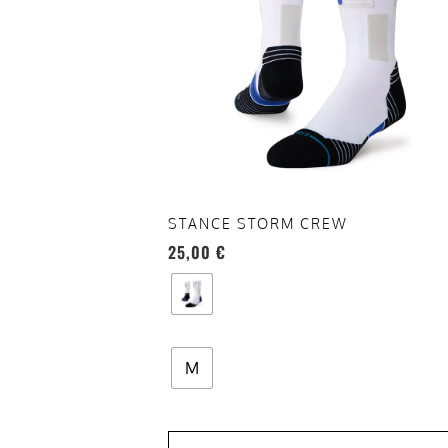
varianti.
Le
opzioni
possono
essere
scelte
nella
pagina
del
STANCE STORM CREW
prodotto
25,00
€
M