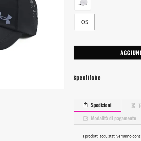
OS
AGGIUN
Specifiche
Spedizioni
T
Modalità di pagamento
I prodotti acquistati verranno cons