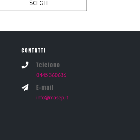
SCEGLI
CONTATTI
Telefono

0445 360636
E-mail

info@masep.it