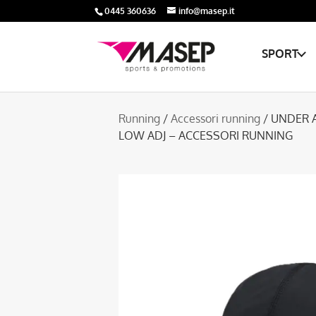
0445 360636
info@masep.it
SPORT
Running
/
Accessori running
/ UNDER 
LOW ADJ – ACCESSORI RUNNING