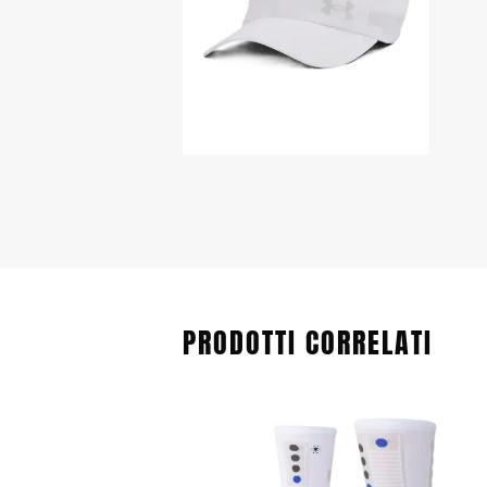
PRODOTTI CORRELATI
Questo
prodotto
ha
più