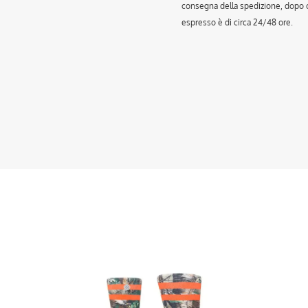
consegna della spedizione, dopo ch
espresso è di circa 24/48 ore.
Questo
Que
prodotto
prod
ha
ha
più
più