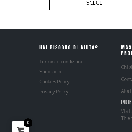
SCEGLI
HAI BISOGNO DI AIUTO?
MAS
PRO
Termini e condizioni
Chi 
Spedizioni
Cont
Cookies Policy
Aiuti
Privacy Policy
INDI
Via 
Thie
0