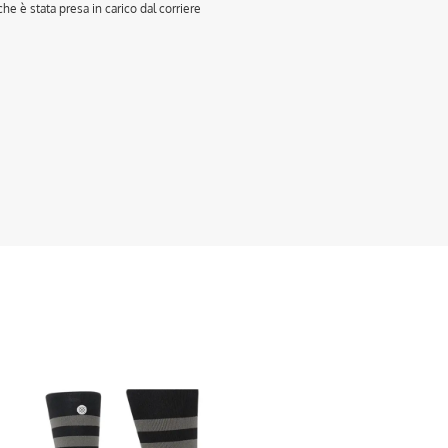
e è stata presa in carico dal corriere
sto
otto