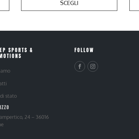
SCEGLI
EP SPORTS &
FOLLOW
MOTIONS
siamo
atti
 di stato
RIZZO
Lampertico, 24 – 36016
ne