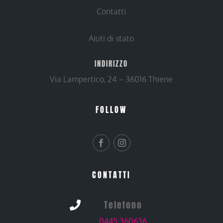
Contatti
Aiuti di stato
INDIRIZZO
Via Lampertico, 24 – 36016 Thiene
FOLLOW
CONTATTI
Telefono

0445 360636