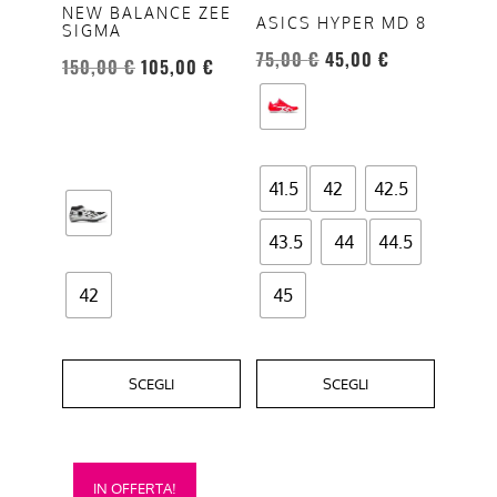
NEW BALANCE ZEE
opzioni
opzioni
ASICS HYPER MD 8
SIGMA
possono
possono
75,00
€
45,00
€
150,00
€
105,00
€
essere
essere
scelte
scelte
nella
nella
pagina
pagina
del
del
41.5
42
42.5
prodotto
prodotto
43.5
44
44.5
42
45
SCEGLI
SCEGLI
Questo
IN OFFERTA!
prodotto