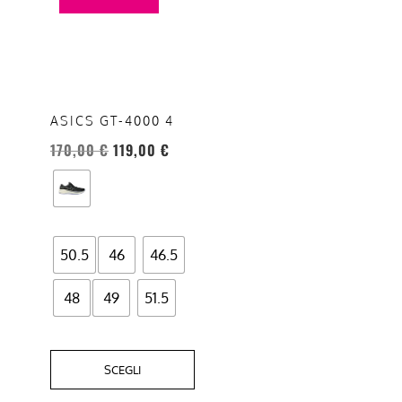
ha
più
varianti.
Le
opzioni
ASICS GT-4000 4
possono
170,00
€
119,00
€
essere
scelte
nella
pagina
del
50.5
46
46.5
prodotto
48
49
51.5
SCEGLI