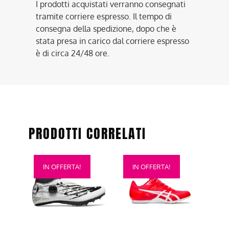
I prodotti acquistati verranno consegnati
tramite corriere espresso. Il tempo di
consegna della spedizione, dopo che è
stata presa in carico dal corriere espresso
è di circa 24/48 ore.
PRODOTTI CORRELATI
Questo
Questo
IN OFFERTA!
IN OFFERTA!
prodotto
prodotto
ha
ha
più
più
varianti.
varianti.
Le
Le