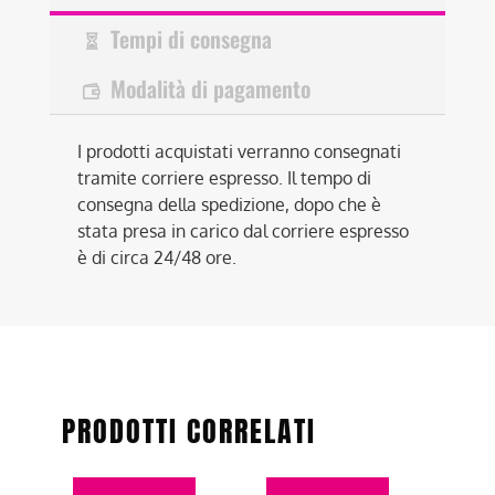
Tempi di consegna
Modalità di pagamento
I prodotti acquistati verranno consegnati
tramite corriere espresso. Il tempo di
consegna della spedizione, dopo che è
stata presa in carico dal corriere espresso
è di circa 24/48 ore.
PRODOTTI CORRELATI
Questo
Questo