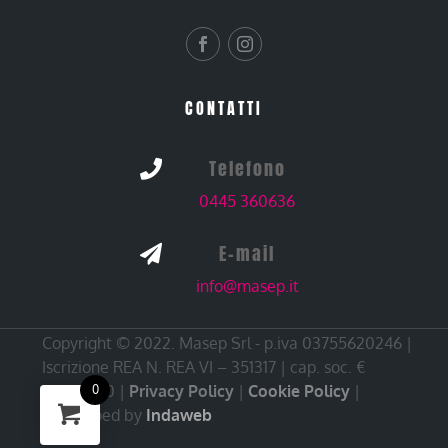
CONTATTI
Telefono

0445 360636
E-mail

info@masep.it
Copyright © 2022. Masep Srl - p.iva 03755620246 |
Iscrizione REA N. REA VI – 351317 | cap. soc. €
10.000,00 |
Privacy Policy
|
Cookie Policy
|
0
Developed by
Indaweb