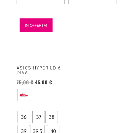
Questo
IN OFFERTA!
prodotto
ha
più
varianti.
Le
opzioni
ASICS HYPER LD 6
DIVA
possono
essere
75,00
€
45,00
€
scelte
nella
pagina
del
36
37
38
prodotto
39
39.5
40