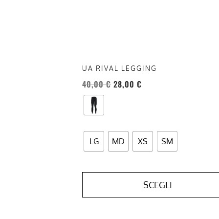
possono
essere
scelte
nella
pagina
del
UA RIVAL LEGGING
prodotto
40,00
€
28,00
€
LG
MD
XS
SM
SCEGLI