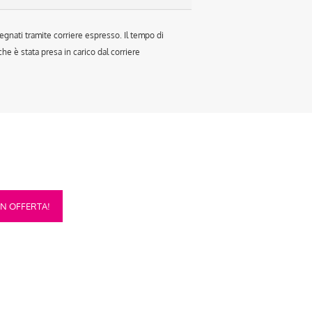
egnati tramite corriere espresso. Il tempo di
e è stata presa in carico dal corriere
sto
IN OFFERTA!
otto
anti.
oni