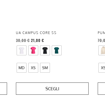
possono
pos
essere
esse
scelte
scel
nella
nell
pagina
pag
del
del
UA CAMPUS CORE SS
PUM
prodotto
prod
30,00
€
21,00
€
70,
MD
XS
SM
X
SCEGLI