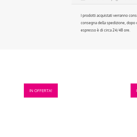
I prodotti acquistati verranno cons
consegna della spedizione, dopo ch
espresso è di circa 24/48 ore.
Questo
Que
IN OFFERTA!
prodotto
prod
ha
ha
più
più
varianti.
vari
Le
Le
opzioni
opzi