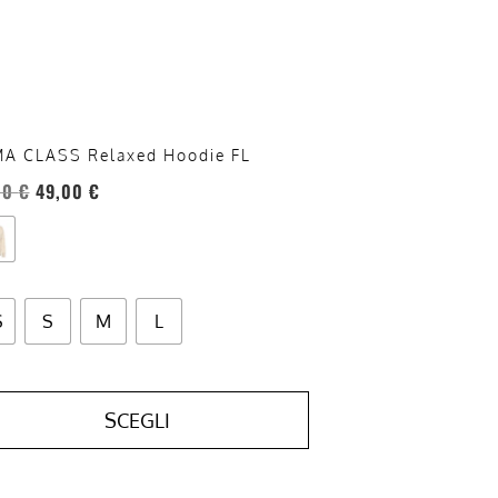
sono
re
te
a
ina
A CLASS Relaxed Hoodie FL
otto
00
€
49,00
€
S
S
M
L
SCEGLI