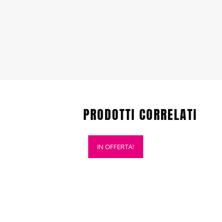
PRODOTTI CORRELATI
Questo
IN OFFERTA!
prodotto
ha
più
varianti.
Le
opzioni