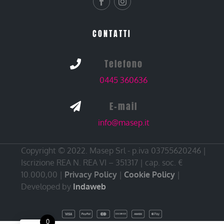
CONTATTI
Telefono

0445 360636
E-mail

info@masep.it
Copyright © 2022. Masep Srl - p.iva 03755620246 |
Iscrizione REA N. REA VI – 351317 | cap. soc. €
10.000,00 |
Privacy Policy
|
Cookie Policy
|
Developed by
Indaweb
0