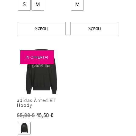
S
M
M
prodotto
prodotto
SCEGLI
SCEGLI
Questo
IN OFFERTA!
prodotto
ha
più
varianti.
Le
opzioni
adidas Anted BT
Hoody
possono
essere
65,00
€
45,50
€
scelte
nella