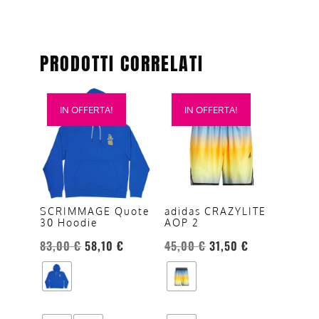
PRODOTTI CORRELATI
Questo
Questo
IN OFFERTA!
IN OFFERTA!
prodotto
prodotto
ha
ha
più
più
varianti.
varianti.
Le
Le
opzioni
opzioni
SCRIMMAGE Quote
adidas CRAZYLITE
30 Hoodie
AOP 2
possono
possono
essere
essere
83,00
€
58,10
€
45,00
€
31,50
€
scelte
scelte
nella
nella
pagina
pagina
del
del