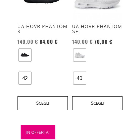
varianti.
varianti.
Le
Le
opzioni
opzioni
UA HOVR PHANTOM
UA HOVR PHANTOM
3
SE
possono
possono
essere
essere
140,00
€
84,00
€
140,00
€
70,00
€
scelte
scelte
nella
nella
pagina
pagina
del
del
42
40
prodotto
prodotto
SCEGLI
SCEGLI
Questo
IN OFFERTA!
prodotto