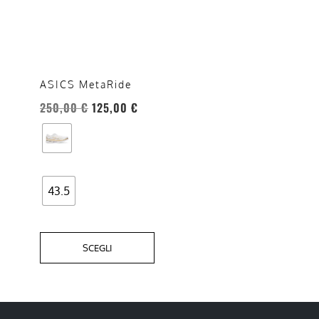
ha
più
varianti.
Le
opzioni
ASICS MetaRide
possono
250,00
€
125,00
€
essere
scelte
nella
pagina
del
43.5
prodotto
SCEGLI