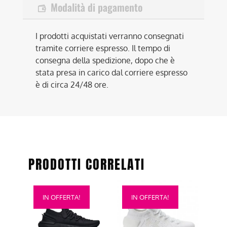
Modalità di pagamento
I prodotti acquistati verranno consegnati
tramite corriere espresso. Il tempo di
consegna della spedizione, dopo che è
stata presa in carico dal corriere espresso
è di circa 24/48 ore.
PRODOTTI CORRELATI
Questo
Questo
IN OFFERTA!
IN OFFERTA!
prodotto
prodotto
ha
ha
più
più