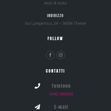
Aiuti di stato
INDIRIZZO
Via Lampertico, 24 – 36016 Thiene
FOLLOW
CONTATTI
Telefono

0445 360636
E-mail
