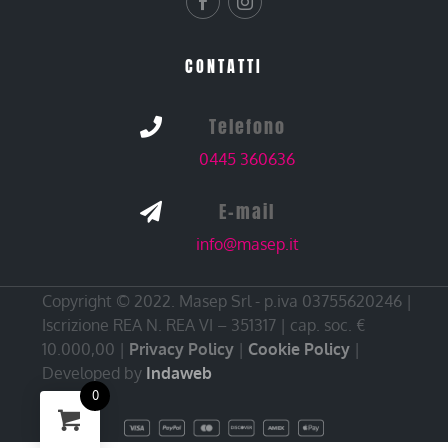
CONTATTI
Telefono

0445 360636
E-mail

info@masep.it
Copyright © 2022. Masep Srl - p.iva 03755620246 |
Iscrizione REA N. REA VI – 351317 | cap. soc. €
10.000,00 |
Privacy Policy
|
Cookie Policy
|
Developed by
Indaweb
0