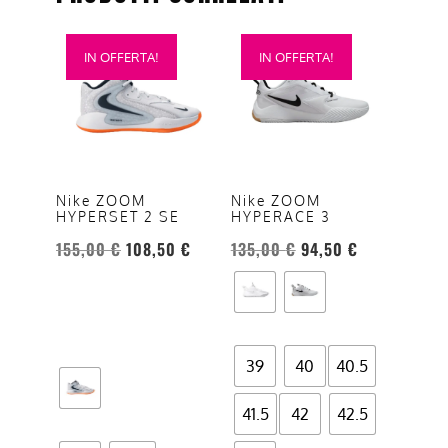
Questo
Questo
IN OFFERTA!
IN OFFERTA!
prodotto
prodotto
ha
ha
più
più
varianti.
varianti.
Le
Le
opzioni
opzioni
Nike ZOOM
Nike ZOOM
HYPERSET 2 SE
HYPERACE 3
possono
possono
essere
essere
155,00
€
108,50
€
135,00
€
94,50
€
scelte
scelte
nella
nella
pagina
pagina
del
del
39
40
40.5
prodotto
prodotto
41.5
42
42.5