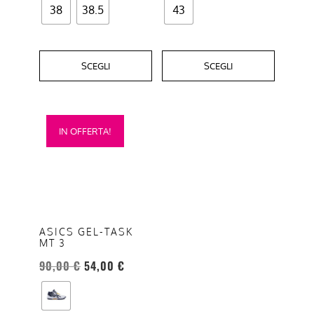
38
38.5
43
SCEGLI
SCEGLI
Questo
IN OFFERTA!
prodotto
ha
più
varianti.
Le
opzioni
ASICS GEL-TASK
MT 3
possono
essere
90,00
€
54,00
€
scelte
nella