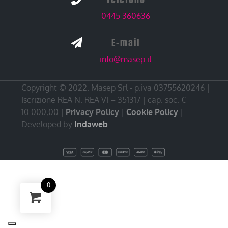
0445 360636
E-mail

info@masep.it
Copyright © 2022. Masep Srl - p.iva 03755620246 |
Iscrizione REA N. REA VI – 351317 | cap. soc. €
10.000,00 |
Privacy Policy
|
Cookie Policy
|
Developed by
Indaweb
0