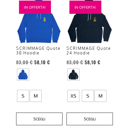
Questo
Questo
IN OFFERTA!
IN OFFERTA!
prodotto
prodotto
ha
ha
più
più
varianti.
varianti.
Le
Le
opzioni
opzioni
SCRIMMAGE Quote
SCRIMMAGE Quote
30 Hoodie
24 Hoodie
possono
possono
essere
essere
83,00
€
58,10
€
83,00
€
58,10
€
scelte
scelte
nella
nella
pagina
pagina
del
del
S
M
XS
S
M
prodotto
prodotto
SCEGLI
SCEGLI