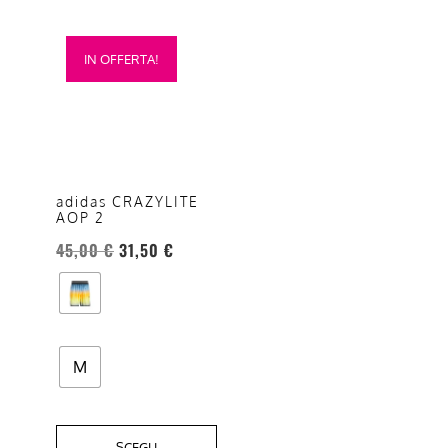
Questo
IN OFFERTA!
prodotto
ha
più
varianti.
Le
opzioni
adidas CRAZYLITE
AOP 2
possono
essere
45,00
€
31,50
€
scelte
nella
pagina
del
M
prodotto
SCEGLI