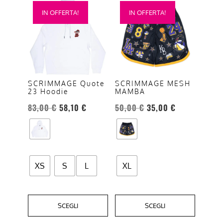
Questo
Questo
IN OFFERTA!
IN OFFERTA!
prodotto
prodotto
ha
ha
più
più
varianti.
varianti.
Le
Le
opzioni
opzioni
SCRIMMAGE Quote
SCRIMMAGE MESH
23 Hoodie
MAMBA
possono
possono
essere
essere
83,00
€
58,10
€
50,00
€
35,00
€
scelte
scelte
nella
nella
pagina
pagina
del
del
XS
S
L
XL
prodotto
prodotto
SCEGLI
SCEGLI