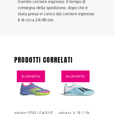
tramite corriere espresso. Il tempo di
consegna della spedizione, dopo che è
stata presa in carico dal corriere espresso
è di circa 24/48 ore.
PRODOTTI CORRELATI
Questo
Questo
IN OFFERTA!
IN OFFERTA!
prodotto
prodotto
ha
ha
più
più
varianti.
varianti.
Le
Le
opzioni
opzioni
adidas F50 LEAGUE
adidas X 19.1 IN