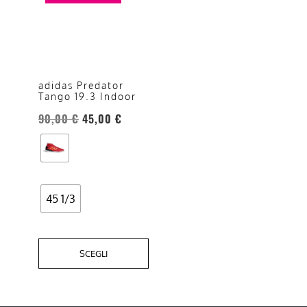
ha
più
varianti.
Le
opzioni
adidas Predator
Tango 19.3 Indoor
possono
essere
90,00
€
45,00
€
scelte
nella
pagina
del
45 1/3
prodotto
SCEGLI