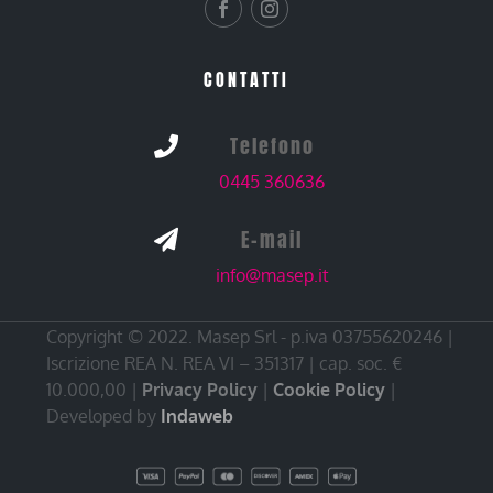
CONTATTI
Telefono

0445 360636
E-mail

info@masep.it
Copyright © 2022. Masep Srl - p.iva 03755620246 |
Iscrizione REA N. REA VI – 351317 | cap. soc. €
10.000,00 |
Privacy Policy
|
Cookie Policy
|
Developed by
Indaweb