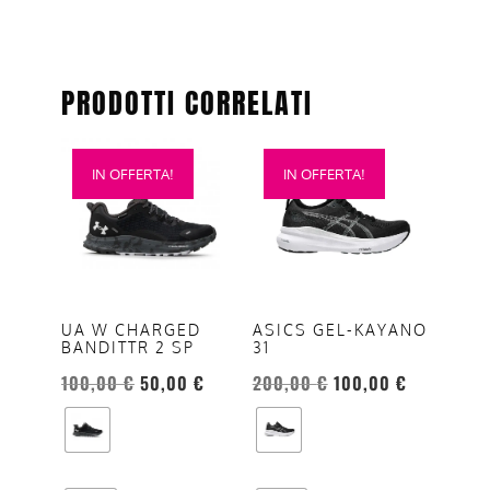
PRODOTTI CORRELATI
Questo
Questo
IN OFFERTA!
IN OFFERTA!
prodotto
prodotto
ha
ha
più
più
varianti.
varianti.
Le
Le
opzioni
opzioni
ASICS GEL-KAYANO
UA W CHARGED
31
BANDITTR 2 SP
possono
possono
essere
essere
200,00
€
100,00
€
100,00
€
50,00
€
scelte
scelte
nella
nella
pagina
pagina