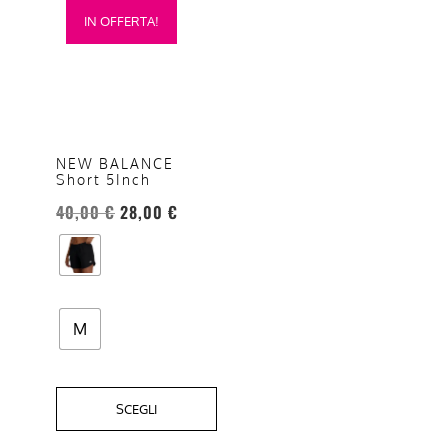
IN OFFERTA!
prodotto
ha
più
varianti.
Le
opzioni
NEW BALANCE
Short 5Inch
possono
essere
40,00
€
28,00
€
scelte
nella
pagina
del
M
prodotto
SCEGLI