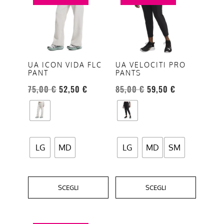
ha
ha
più
più
varianti.
varianti.
Le
Le
opzioni
opzioni
UA ICON VIDA FLC
UA VELOCITI PRO
PANT
PANTS
possono
possono
essere
essere
75,00
€
52,50
€
85,00
€
59,50
€
scelte
scelte
nella
nella
pagina
pagina
del
del
LG
MD
LG
MD
SM
prodotto
prodotto
SCEGLI
SCEGLI
Questo