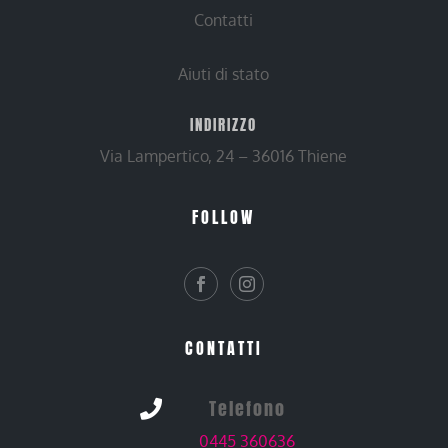
Contatti
Aiuti di stato
INDIRIZZO
Via Lampertico, 24 – 36016 Thiene
FOLLOW
CONTATTI
Telefono

0445 360636