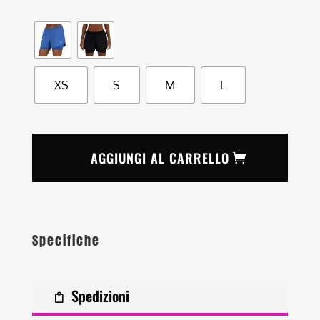
da
45,00 €
a
55,00 €
XS
S
M
L
AGGIUNGI AL CARRELLO
Specifiche
Spedizioni