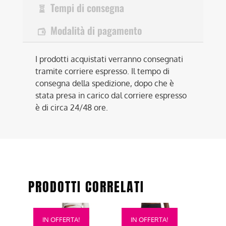
Tempi di consegna
Modalità di pagamento
I prodotti acquistati verranno consegnati
tramite corriere espresso. Il tempo di
consegna della spedizione, dopo che è
stata presa in carico dal corriere espresso
è di circa 24/48 ore.
PRODOTTI CORRELATI
Questo
Questo
IN OFFERTA!
IN OFFERTA!
prodotto
prodotto