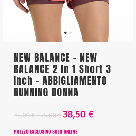
NEW BALANCE – NEW
BALANCE 2 In 1 Short 3
Inch – ABBIGLIAMENTO
RUNNING DONNA
38,50
€
Fascia
45,00
€
-
55,00
€
di
prezzo:
PREZZO ESCLUSIVO SOLO ONLINE