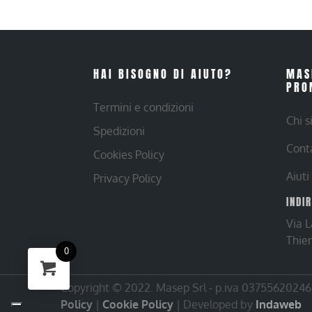
HAI BISOGNO DI AIUTO?
MAS
PRO
Termini e condizioni
Chi 
Spedizioni
Cont
Cookies Policy
Aiuti
Privacy Policy
INDI
Via 
Thie
0
Copyright © 2022. Masep Srl - p.iva 03755620246 |
Policy
|
Cookie Policy
| Developed by
Indaweb