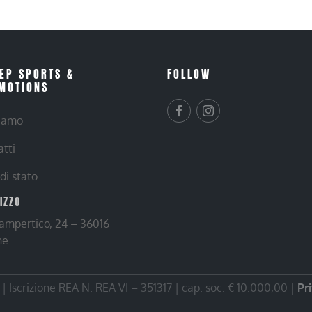
EP SPORTS &
FOLLOW
MOTIONS
siamo
atti
 di stato
RIZZO
Lampertico, 24 – 36016
ne
 Iscrizione REA N. REA VI – 351317 | cap. soc. € 10.000,00 |
Pr