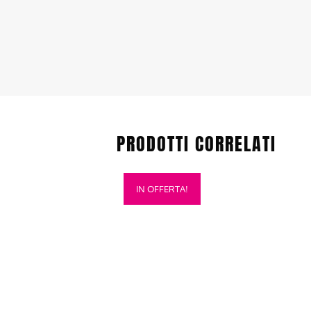
PRODOTTI CORRELATI
Questo
IN OFFERTA!
prodotto
ha
più
varianti.
Le
opzioni
possono