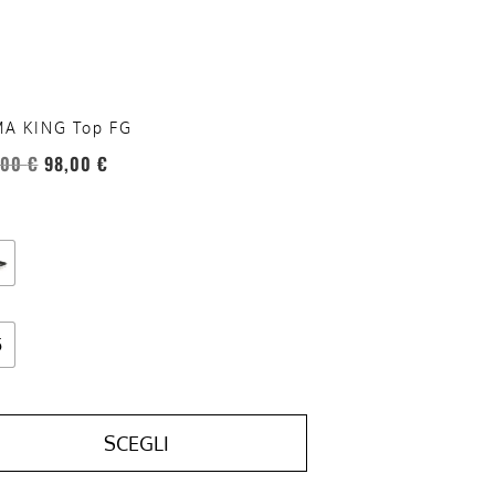
re
te
a
ina
A KING Top FG
otto
,00
€
98,00
€
5
SCEGLI