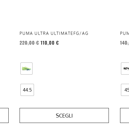
essere
esse
scelte
scel
nella
nell
pagina
pag
del
del
PUMA ULTRA ULTIMATEFG/AG
PUM
prodotto
prod
220,00
€
110,00
€
140
44.5
4
SCEGLI