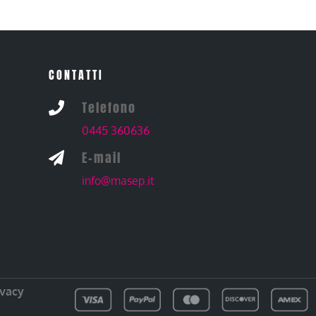
CONTATTI
Telefono

0445 360636
E-mail

info@masep.it
ivacy