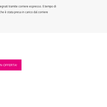
egnati tramite corriere espresso. Il tempo di
e è stata presa in carico dal corriere
sto
IN OFFERTA!
otto
anti.
oni
sono