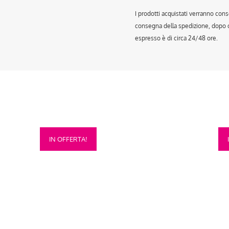
I prodotti acquistati verranno cons
consegna della spedizione, dopo ch
espresso è di circa 24/48 ore.
Questo
Que
IN OFFERTA!
prodotto
prod
ha
ha
più
più
varianti.
vari
Le
Le
opzioni
opzi
possono
pos