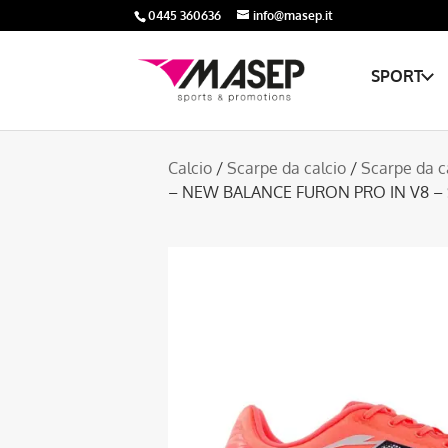
0445 360636
info@masep.it
SPORT
Calcio
/
Scarpe da calcio
/
Scarpe da c
– NEW BALANCE FURON PRO IN V8 –