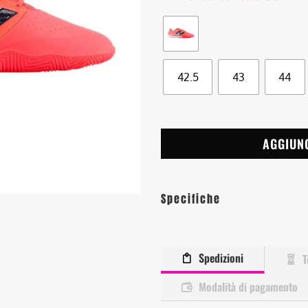
42.5
43
44
AGGIUN
Specifiche
Spedizioni
T
Modalità di pagamento