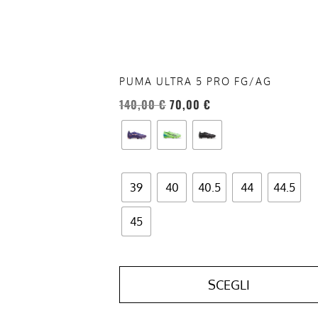
essere
scelte
nella
pagina
del
PUMA ULTRA 5 PRO FG/AG
prodotto
140,00
€
70,00
€
39
40
40.5
44
44.5
45
SCEGLI