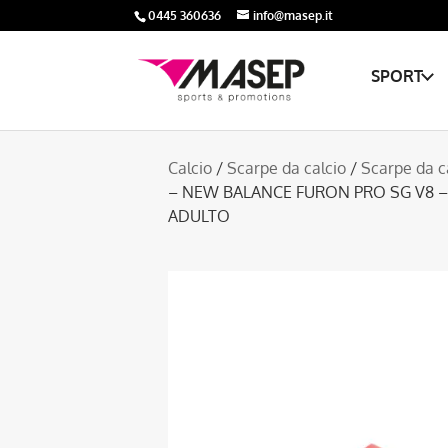
0445 360636
info@masep.it
SPORT
Calcio
/
Scarpe da calcio
/
Scarpe da c
– NEW BALANCE FURON PRO SG V8 –
ADULTO