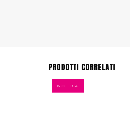
PRODOTTI CORRELATI
Questo
IN OFFERTA!
prodotto
ha
più
varianti.
Le
opzioni