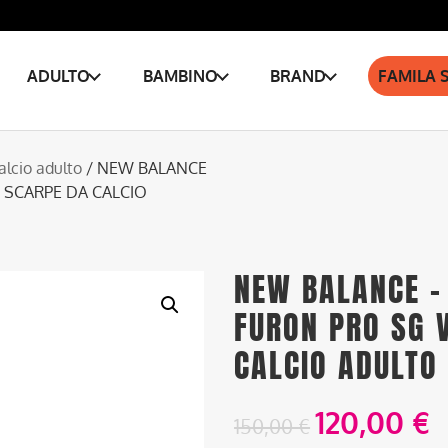
ADULTO
BAMBINO
BRAND
FAMILA 
alcio adulto
/ NEW BALANCE
 SCARPE DA CALCIO
NEW BALANCE –
FURON PRO SG 
CALCIO ADULTO
120,00
€
150,00
€