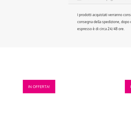
I prodotti acquistati verranno cons
consegna della spedizione, dopo ch
espresso è di circa 24/48 ore.
Questo
Que
IN OFFERTA!
prodotto
prod
ha
ha
più
più
varianti.
vari
Le
Le
opzioni
opzi