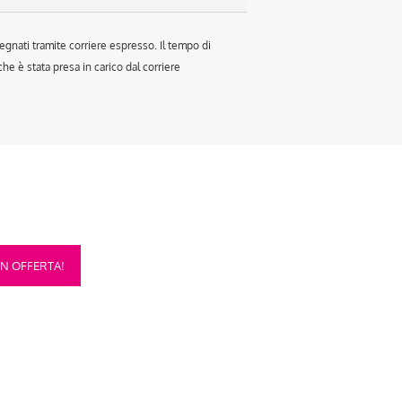
egnati tramite corriere espresso. Il tempo di
e è stata presa in carico dal corriere
sto
IN OFFERTA!
otto
anti.
oni