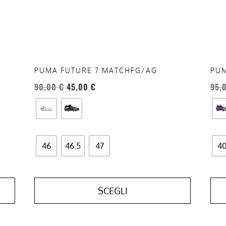
possono
pos
essere
esse
scelte
scel
nella
nell
pagina
pag
del
del
PUMA FUTURE 7 MATCHFG/AG
PUM
prodotto
prod
90,00
€
45,00
€
95,
46
46.5
47
4
SCEGLI