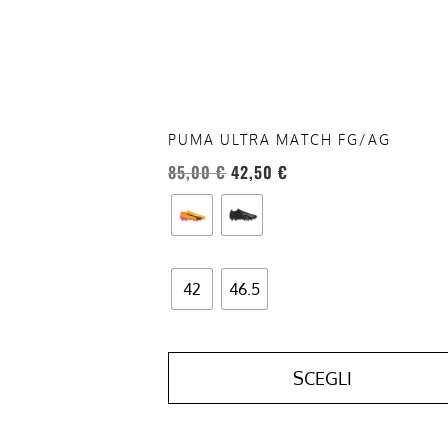
possono
essere
scelte
nella
pagina
del
PUMA ULTRA MATCH FG/AG
prodotto
85,00
€
42,50
€
42
46.5
SCEGLI