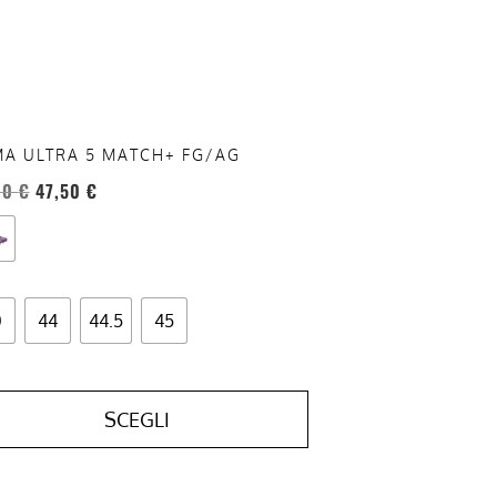
sono
re
te
a
ina
A ULTRA 5 MATCH+ FG/AG
otto
00
€
47,50
€
0
44
44.5
45
SCEGLI