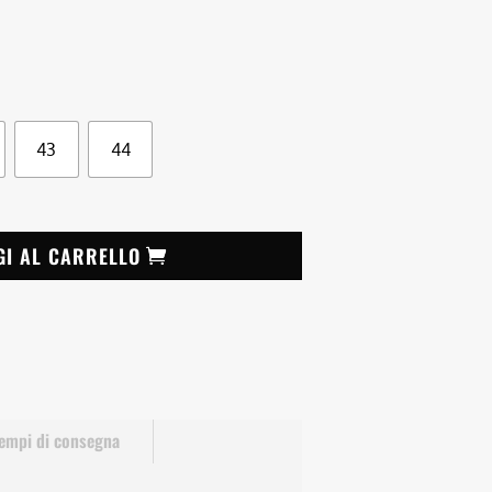
43
44
GI AL CARRELLO
empi di consegna