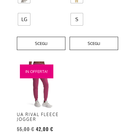
pagina
pagina
del
del
prodotto
prodotto
LG
S
SCEGLI
SCEGLI
Questo
IN OFFERTA!
prodotto
ha
più
varianti.
Le
opzioni
UA RIVAL FLEECE
JOGGER
possono
essere
55,00
€
42,00
€