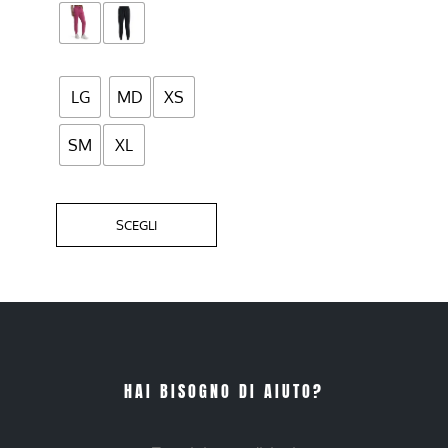
scelte
nella
pagina
del
LG
MD
XS
prodotto
SM
XL
SCEGLI
HAI BISOGNO DI AIUTO?