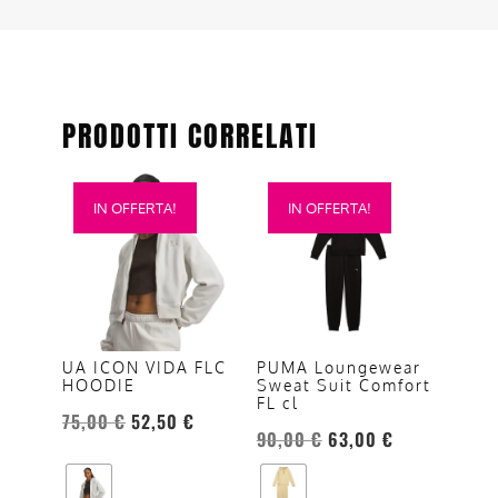
PRODOTTI CORRELATI
Questo
Questo
IN OFFERTA!
IN OFFERTA!
prodotto
prodotto
ha
ha
più
più
varianti.
varianti.
Le
Le
opzioni
opzioni
UA ICON VIDA FLC
PUMA Loungewear
HOODIE
Sweat Suit Comfort
possono
possono
FL cl
essere
essere
75,00
€
52,50
€
90,00
€
63,00
€
scelte
scelte
nella
nella