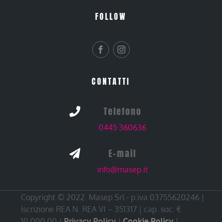
FOLLOW
CONTATTI
Telefono

0445 360636
E-mail

info@masep.it
Copyright © 2022. Masep Srl - p.iva 03755620246 |
Iscrizione REA N. REA VI – 351317 | cap. soc. €
10.000,00 |
Privacy Policy
|
Cookie Policy
|