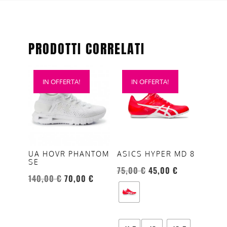
PRODOTTI CORRELATI
Questo
Questo
IN OFFERTA!
IN OFFERTA!
prodotto
prodotto
ha
ha
più
più
varianti.
varianti.
Le
Le
opzioni
opzioni
UA HOVR PHANTOM
ASICS HYPER MD 8
SE
possono
possono
75,00
€
45,00
€
essere
essere
140,00
€
70,00
€
scelte
scelte
nella
nella
pagina
pagina