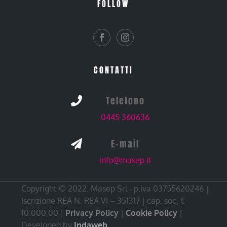
FOLLOW
CONTATTI
Telefono

0445 360636
E-mail

info@masep.it
Copyright © 2022. Masep Srl - p.iva 03755620246 |
Iscrizione REA N. REA VI – 351317 | cap. soc. €
10.000,00 |
Privacy Policy
|
Cookie Policy
|
Developed by
Indaweb