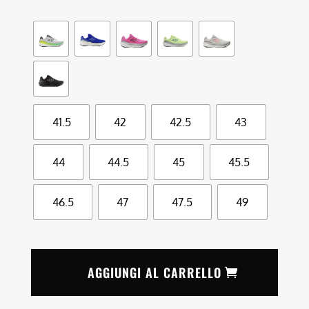
41.5
42
42.5
43
44
44.5
45
45.5
46.5
47
47.5
49
AGGIUNGI AL CARRELLO