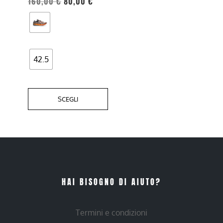
160,00
€
80,00
€
essere
scelte
nella
pagina
del
42.5
prodotto
SCEGLI
HAI BISOGNO DI AIUTO?
Termini e condizioni