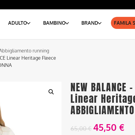
ADULTO
BAMBINO
BRAND
FAMILA 
Abbigliamento running
 Linear Heritage Fleece
DONNA
NEW BALANCE –
Linear Heritag
ABBIGLIAMENTO
45,50
€
65,00
€