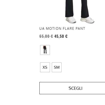
essere
scelte
nella
pagina
del
UA MOTION FLARE PANT
prodotto
65,00
€
45,50
€
XS
SM
SCEGLI