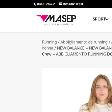
0445 360636
info@masep.it
SPORT
Running
/
Abbigliamento da running
/
donna
/ NEW BALANCE – NEW BALANCE
Crew – ABBIGLIAMENTO RUNNING 