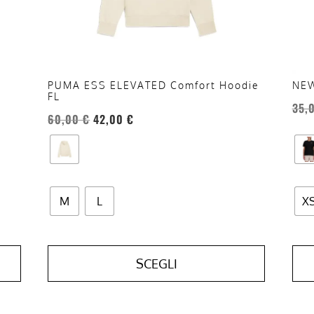
essere
esse
scelte
scel
nella
nell
pagina
pag
del
del
PUMA ESS ELEVATED Comfort Hoodie
NEW
FL
prodotto
prod
35,
60,00
€
42,00
€
M
L
X
SCEGLI