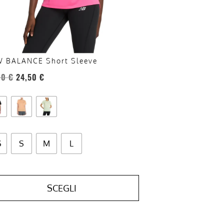
re
te
a
ina
 BALANCE Short Sleeve
otto
00
€
24,50
€
S
S
M
L
SCEGLI