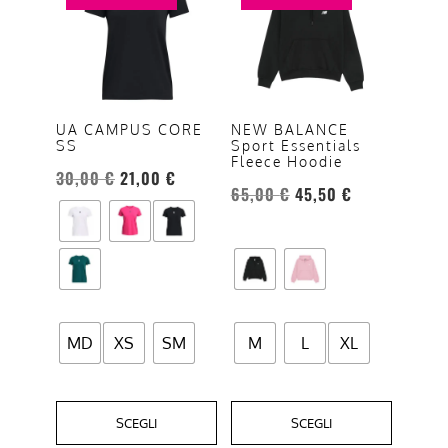
ha
ha
più
più
varianti.
varianti.
Le
Le
opzioni
opzioni
UA CAMPUS CORE
NEW BALANCE
SS
Sport Essentials
possono
possono
Fleece Hoodie
essere
essere
30,00
€
21,00
€
65,00
€
45,50
€
scelte
scelte
nella
nella
pagina
pagina
del
del
prodotto
prodotto
MD
XS
SM
M
L
XL
SCEGLI
SCEGLI