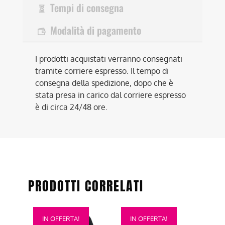
Tempi di consegna
Modalità di pagamento
I prodotti acquistati verranno consegnati
tramite corriere espresso. Il tempo di
consegna della spedizione, dopo che è
stata presa in carico dal corriere espresso
è di circa 24/48 ore.
PRODOTTI CORRELATI
Questo
Questo
IN OFFERTA!
IN OFFERTA!
prodotto
prodotto