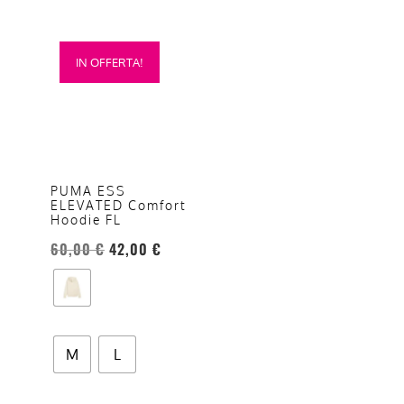
Questo
IN OFFERTA!
prodotto
ha
più
varianti.
Le
opzioni
PUMA ESS
ELEVATED Comfort
possono
Hoodie FL
essere
60,00
€
42,00
€
scelte
nella
pagina
del
prodotto
M
L